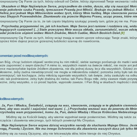
rzepraszamy Cię Panie za tych, którzy odeszli od Ciebie, którzy zignorowali Twoje wezwania i odrzuci
.
Ukazałem ci Moje Najświętsze Serce, przyszedłem do ciebie, duszo, aby cię nauczyć Moic
woje pokolenie szuka Prawdy, tymczasem Prawdą jest Miłość. Brakuje mu jednak Miłości. Moj
ielkie jest jednak Moje Miłosierdzie wobec tych, którzy Mnie hańbią. Moje stworzenie porzu
rzez Ślepych Przewodników. Zbuntowało się przeciw Mojemu Prawu, ucząc prawa, które ni
rzepraszamy Cię Panie za to, że tak często błądzimy szukając prawdy tam, gdzie jej nie ma. Prze
.
Przychodzę przypomnieć im, jak ich kocham. Moje Serce jest ranione i rozdziera się, widz
legających szatanowi! (...) Stale przeszywa Mnie wasza obłuda, zarozumiałość, wasze odst
adal jesteście uśpieni wobec Moich Znaków, Moich Cudów, Moich Boskich Dzieł.
[8]
rzepraszamy Cię Panie za tych, którzy wciąż trwają w swoim uporze odrzucając Twoje znaki, któryc
oprzez które dajesz jeszcze grzesznej ludzkości szansę do nawrócenia.
omentarz przed modlitwą wiernych:
an Bóg, chcąc ludziom objawić serdeczną ku nim miłość, siebie samego porównuje do matki i woł
oże zapomnieć o swym dziecku? A mimo to, wszystkich matek na świecie miłość, nie może ani jed
erce macierzyńskie będzie źródłem zbawienia, nie dla jednej duszy, lecz dla wszystkich. Gdzież zn
iłosierne, żeby żadna niewdzięczność nie mogła w miłosierdziu osłabić; potrzeba żeby było tak 
omniejszyć; tak kochające, żeby miłością ogarniało wszystkich; tak święte, żeby zasłużyło na odku
aski; tak podniesione, żeby było drabiną do nieba; tak Panu Bogu miłe, żeby zawsze miało przys
ożne, żeby wszystko, o co prosić będzie, wyprosiło zawsze. I Pan Bóg w skarbach mądrości i dobro
odlitwa wiernych:
.
Ja, Pan i Władca, Światłość, zstępuję na was, stworzenie, zstępuję w te głębokie ciemno
łoni, aby was ocalić i zajaśnieć nad wami. (...) Przychodzę wezwać was do powrotu do Mni
rzychodzę wam przypomnieć, komu Ja, Pan, dałem Władzę i Klucze Królestwa Niebieskiego
Módlmy się za Kościół święty, aby wiernie wypełniał swoje posłannictwo. Módlmy się także z
zczęścia i zbawienia wiecznego, tych których powierzył Mu Chrystus.
.
Moje Najświętsze Serce wzywa dzisiaj wszystkie narody do słuchania Mojego Głosu. Jest
rogą, Prawdą i Życiem. Nie ma innego Schronienia dla zbawienia waszych dusz jak tylko M
ódlmy się za naszą Ojczyznę, aby nie lekceważyła słów, które kieruje do niej Chrystus.