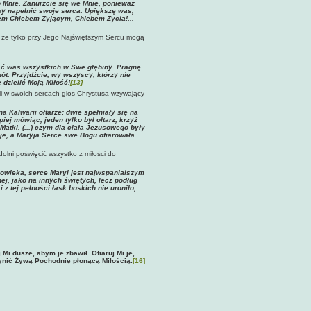
o Mnie. Zanurzcie się we Mnie, ponieważ
by napełnić swoje serca. Upiększę was,
stem Chlebem Żyjącym, Chlebem Życia!...
 że tylko przy Jego Najświętszym Sercu mogą
nąć was wszystkich w Swe głębiny. Pragnę
ót. Przyjdźcie, wy wszyscy, którzy nie
 dzielić Moją Miłość!
[13]
eli w swoich sercach głos Chrystusa wzywający
a Kalwarii ołtarze: dwie spełniały się na
iej mówiąc, jeden tylko był ołtarz, krzyż
atki. (...) czym dla ciała Jezusowego były
je, a Maryja Serce swe Bogu ofiarowała
dolni poświęcić wszystko z miłości do
łowieka, serce Maryi jest najwspanialszym
j, jako na innych świętych, lecz podług
 z tej pełności łask boskich nie uroniło,
 Mi dusze, abym je zbawił. Ofiaruj Mi je,
ynić Żywą Pochodnię płonącą Miłością.
[16]