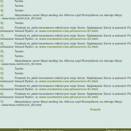
11]
Tamże.
12]
Tamże.
13]
Tamże.
14]
Niepokalane serce Maryi według św. Alfonsa czyli Rozmyślania na miesiąc Maryi,
: www.msza.net/i/cz14_00.html.
15]
Tamże.
16]
Powiedz im, jakim bezmiarem miłości jest moje Serce.
Najświętsze Serce w pismach
Pr
rzekazane Vassuli Ryden, w:
www.voxdomini.com.pl/vass/vxv-31.html.
17]
Powiedz im, jakim bezmiarem miłości jest moje Serce.
Najświętsze Serce w pismach
Pr
rzekazane Vassuli Ryden, w:
www.voxdomini.com.pl/vass/vxv-31.html.
18]
Powiedz im, jakim bezmiarem miłości jest moje Serce.
Najświętsze Serce w pismach
Pr
rzekazane Vassuli Ryden, w:
www.voxdomini.com.pl/vass/vxv-31.html.
19]
Tamże.
20]
Tamże.
21]
Niepokalane serce Maryi według św. Alfonsa czyli Rozmyślania na miesiąc Maryi,
: www.msza.net/i/cz14_00.html.
22]
Tamże.
23]
Tamże.
24]
Powiedz im, jakim bezmiarem miłości jest moje Serce.
Najświętsze Serce w pismach
Pr
rzekazane Vassuli Ryden, w:
www.voxdomini.com.pl/vass/vxv-31.html.
25]
Powiedz im, jakim bezmiarem miłości jest moje Serce.
Najświętsze Serce w pismach
Pr
rzekazane Vassuli Ryden, w:
www.voxdomini.com.pl/vass/vxv-31.html.
26]
Powiedz im, jakim bezmiarem miłości jest moje Serce.
Najświętsze Serce w pismach
Pr
rzekazane Vassuli Ryden, w:
www.voxdomini.com.pl/vass/vxv-31.html.
27]
Niepokalane serce Maryi według św. Alfonsa czyli Rozmyślania na miesiąc Maryi,
: www.msza.net/i/cz14_00.html.
Powrót
Świadectwo p. Anny Marii Góry ...
Modlitwa poświęc