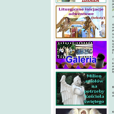
3
j
u
[
M
z
4
m
p
M
i
5
n
C
g
(.
C
6
a
p
b
K
O
a
K