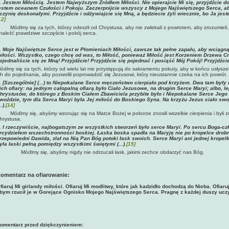
. J
estem Miłością. Jestem Najwyższym Źródłem Miłości. Nie opierajcie Mi się, przyjdźcie d
estem oceanem Czułości i Pokoju. Zaczerpnijcie wszyscy z Mojego Najświętszego Serca, a
czynię doskonałymi. Przyjdźcie i odżywiajcie się Mną, a będziecie żyli wiecznie, bo Ja je
12]
ódlmy się za tych, którzy odeszli od Chrystusa, aby nie zwlekali z powrotem, aby zrozumieli,
naleźć prawdziwe szczęście i pokój serca.
.
Moje Najświętsze Serce jest w Płomieniach Miłości, zawsze tak pełne zapału, aby wciąg
iłości. Wszystko, czego chcę od was, to Miłość, ponieważ Miłość jest Korzeniem Drzewa Cn
ojednaliście się ze Mną! Przyjdźcie! Przyjdźcie się pojednać i posiąść Mój Pokój! Przyjdźcie
ódlmy się za tych, którzy od wielu lat nie przystępują do sakramentu pokuty, aby w końcu usłysz
ch do pojednania, aby pozwolili poprowadzić się Jezusowi, który nieustannie czeka na ich powrót.
.
[Szczególnie] (...) to Niepokalane Serce męczeństwo cierpiało pod krzyżem. Dwa tam były n
ich ofiary: na jednym całopalną ofiarą było Ciało Jezusowe, na drugim Serce Maryi; albo, lep
hrystusów, do którego z Boskim Ciałem Zbawiciela przybite było i Niepokalane Serce Jego M
woździe, tym dla Serca Maryi była Jej miłość do Boskiego Syna. Na krzyżu Jezus ciało swo
..)
.
[14]
Módlmy się, abyśmy wzorując się na Matce Bożej w pokorze znosili wszelkie cierpienia i byli z
hrystusa.
.
I rzeczywiście, najbogatszym ze wszystkich stworzeń było serce Maryi. Po sercu Boga-cz
rcydziełem wszechstronności boskiej. Łaska boska spadła na Maryję nie po kropelce drobne
rzepowiedni Dawida, zlał na Nią Pan Bóg potoki łask swoich. Serce Maryi ani jednej kropelki
yła łaski pełną pomiędzy wszystkimi świętymi (...).
[15]
Módlmy się, abyśmy nigdy nie odrzucali łask, jakimi zechce obdarzyć nas Bóg.
omentarz na ofiarowanie:
fiaruj Mi girlandy miłości. Ofiaruj Mi modlitwy, które jak kadzidło dochodzą do Nieba. Ofiaruj
bym rzucił je w Gorejące Ognisko Mojego Najświętszego Serca. Pragnę z każdej duszy ucz
omentarz przed dziękczynieniem: