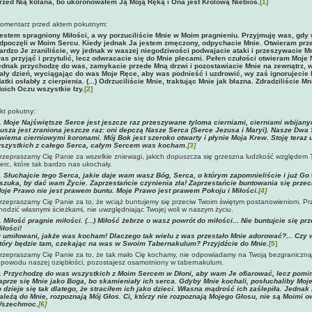
rzed Nią kolana, bo ukoronowałem Ją Moją Ręką i Ona jest Królową Niebios.
[1]
omentarz przed aktem pokutnym:
estem spragniony Miłości, a wy porzuciliście Mnie w Moim pragnieniu. Przyjmuję was, gdy 
dpoczęli w Moim Sercu. Kiedy jednak Ja jestem zmęczony, odpychacie Mnie. Otwieram prz
ardzo Je zraniliście, wy jednak w waszej niegodziwości podwajacie ataki i przeszywacie 
as przyjąć i przytulić, lecz odwracacie się do Mnie plecami. Pełen czułości otwieram Moje
ednak przychodzę do was, zamykacie przede Mną drzwi i pozostawiacie Mnie na zewnątrz, 
ały dzień, wyciągając do was Moje Ręce, aby was podnieść i uzdrowić, wy zaś ignorujecie 
atki osłabły z cierpienia. (...) Odrzuciliście Mnie, traktując Mnie jak błazna. Zdradziliście
oich Oczu wszystkie łzy.
[2]
kt pokutny:
.
Moje Najświętsze Serce jest jeszcze raz przeszywane tyloma cierniami, cierniami wbijany
usza jest zraniona jeszcze raz: oni depczą Nasze Serca (Serce Jezusa i Maryi). Nasze Dwa
wiema cierniowymi koronami. Mój Bok jest szeroko otwarty i płynie Moja Krew. Stoję teraz 
szystkich z całego Serca, całym Sercem was kocham.
[3]
rzepraszamy Cię Panie za wszelkie zniewagi, jakich dopuszcza się grzeszna ludzkość względem 
erc, które tak bardzo nas ukochały.
.
Słuchajcie tego Serca, jakie daje wam wasz Bóg, Serca, o którym zapomnieliście i już Go 
 szuka, by dać wam Życie. Zaprzestańcie czynienia zła! Zaprzestańcie buntowania się prze
oje Prawo nie jest prawem buntu. Moje Prawo jest prawem Pokoju i Miłości.
[4]
rzepraszamy Cię Panie za to, że wciąż buntujemy się przeciw Twoim świętym postanowieniom. Pr
hodzić własnymi ścieżkami, nie uwzględniając Twojej woli w naszym życiu.
.
Miłość pragnie miłości. (...) Miłość żebrze o wasz powrót do miłości... Nie buntujcie s
iłości!
 umiłowani, jakże was kocham! Dlaczego tak wielu z was przestało Mnie adorować?... Czy w
tóry będzie tam, czekając na was w Swoim Tabernakulum? Przyjdźcie do Mnie.
[5]
rzepraszamy Cię Panie za to, że tak mało Cię kochamy, nie odpowiadamy na Twoją bezgraniczną 
 powodu naszej oziębłości, pozostajesz osamotniony w tabernakulum.
.
Przychodzę do was wszystkich z Moim Sercem w Dłoni, aby wam Je ofiarować, lecz pomim
aprze się Mnie jako Boga, bo skamieniały ich serca. Gdyby Mnie kochali, posłuchaliby Mo
o dzieje się tak dlatego, że straciłem ich jako dzieci. Własna mądrość ich zaślepiła. Jed
ależą do Mnie, rozpoznają Mój Głos. Ci, którzy nie rozpoznają Mojego Głosu, nie są Moimi 
szechmoc.
[6]