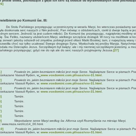
e proste słowa, pochodzące z głębi ich serc są słodsze od wyrafinowanych słów pochodzącyc
26]
wielbienie po Komunii św. III:
o Stołu Pańskiego przystępując uczestniczymy w weselu Maryi, bo wtenczas posiadamy sam
yła doskonała serc naszych z Nim jedność. Pan mówiąc o oblubieńcach, rzekł iż dwoje będą w je
ednym sercem. Jedność ta jest cudem miłości. Do Komunii św. przystępując, najpiękniej modlimy s
ię. Św. Feliks, nazwany ulubieńcem Maryi, wielkiego szczęścia dostąpił. W nocy na modlitwie w koś
ię zerwał i jakoby odszedł od zmysłów, pobiegł przed ołtarz Matki Boskiej; tam, z najwyższą wiarą i
ozwoliła choć raz tylko ucałować Swego drogiego Syna. Wysłuchała tej prośby Maryja. Natychmia
odała mu Dzieciątko Jezus. Szczęśliwym był święty; ale i my niemniej szczęśliwymi jesteśmy, a moż
ańskiego przystępując; gdyż nie do rąk ale do serc naszych przyjmujemy Jezusa.
[27]
1]
Powiedz im, jakim bezmiarem miłości jest moje Serce.
Najświętsze Serce w pismach
Pra
rzekazane Vassuli Ryden, w
:
www.voxdomini.com.pl/vass/vxv-31.html.
2]
Powiedz im, jakim bezmiarem miłości jest moje Serce.
Najświętsze Serce w pismach
Pra
rzekazane Vassuli Ryden, w:
www.voxdomini.com.pl/vass/vxv-31.html.
3]
Powiedz im, jakim bezmiarem miłości jest moje Serce.
Najświętsze Serce w pismach
Pra
rzekazane Vassuli Ryden, w:
www.voxdomini.com.pl/vass/vxv-31.html.
4]
Tamże.
5]
Tamże.
6]
Tamże.
7]
Tamże.
8]
Tamże.
9]
Niepokalane serce Maryi według św. Alfonsa czyli Rozmyślania na miesiąc Maryi,
: www.msza.net/i/cz14_00.html.
10]
Powiedz im, jakim bezmiarem miłości jest moje Serce.
Najświętsze Serce w pismach
Pr
rzekazane Vassuli Ryden, w:
www.voxdomini.com.pl/vass/vxv-31.html.