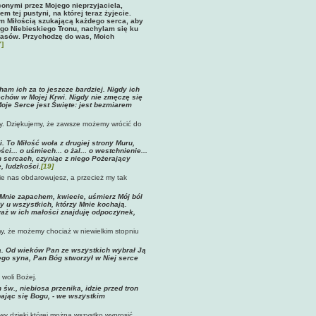
onymi przez Mojego nieprzyjaciela,
 tej pustyni, na której teraz żyjecie.
em Miłością szukającą każdego serca, aby
ego Niebieskiego Tronu, nachylam się ku
pasów. Przychodzę do was, Moich
7]
m ich za to jeszcze bardziej. Nigdy ich
echów w Mojej Krwi. Nigdy nie zmęczę się
Moje Serce jest Święte: jest bezmiarem
śmy. Dziękujemy, że zawsze możemy wrócić do
 To Miłość woła z drugiej strony Muru,
... o uśmiech... o żal... o westchnienie...
 sercach, czyniąc z niego Pożerający
, ludzkości
.
[19]
nie nas obdarowujesz, a przecież my tak
Mnie zapachem, kwiecie, uśmierz Mój ból
chy u wszystkich, którzy Mnie kochają.
waż w ich małości znajduję odpoczynek,
my, że możemy chociaż w niewielkim stopniu
a. Od wieków Pan ze wszystkich wybrał Ją
jego syna, Pan Bóg stworzył w Niej serce
woli Bożej.
w., niebiosa przenika, idzie przed tron
bając się Bogu, - we wszystkim
twy dzięki której można wszystko wyprosić.