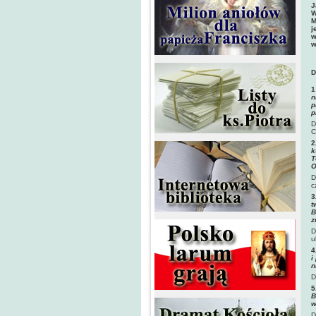
J
W
M
j
w
w
D
1
n
p
p
D
C
2
k
T
O
D
c
3
t
B
z
D
u
4
i
n
D
5
B
w
D