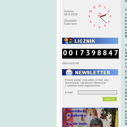
p
12
11
1
K
Sobota
10
2
PM
08-8-2026
J
sobota
9
3
o
32tydzień
b
8
4
Czas letni
w
7
5
j
6
c
M
M
A
1
D
d
w
obecnych:64
P
S
2
i
M
Proszę podać swój adres e-mail, aby
P
otrzymywać najnowsze informacje
c
o serwisie www.regnumchristi
3
e-mail
M
O
k
P
z
4
z
t
n
W