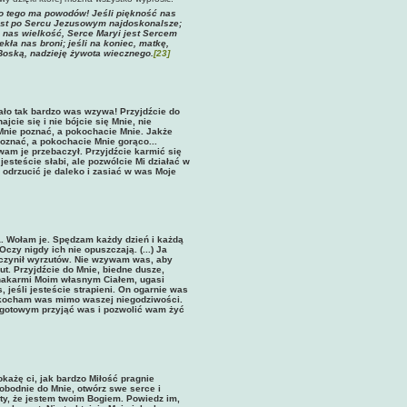
do tego ma powodów! Jeśli piękność nas
 jest po Sercu Jezusowym najdoskonalsze;
a nas wielkość, Serce Maryi jest Sercem
kła nas broni; jeśli na koniec, matkę,
Boską, nadzieję żywota wiecznego.
[23]
iało tak bardzo was wzywa! Przyjdźcie do
cie się i nie bójcie się Mnie, nie
Mnie poznać, a pokochacie Mnie. Jakże
oznać, a pokochacie Mnie gorąco...
wam je przebaczył. Przyjdźcie karmić się
jesteście słabi, ale pozwólcie Mi działać w
odrzucić je daleko i zasiać w was Moje
a. Wołam je. Spędzam każdy dzień i każdą
zy nigdy ich nie opuszczają. (...) Ja
 czynił wyrzutów. Nie wzywam was, aby
t. Przyjdźcie do Mnie, biedne dusze,
nakarmi Moim własnym Ciałem, ugasi
 jeśli jesteście strapieni. On ogarnie was
 i kocham was mimo waszej niegodziwości.
 gotowym przyjąć was i pozwolić wam żyć
każę ci, jak bardzo Miłość pragnie
wobodnie do Mnie, otwórz swe serce i
ięty, że jestem twoim Bogiem. Powiedz im,