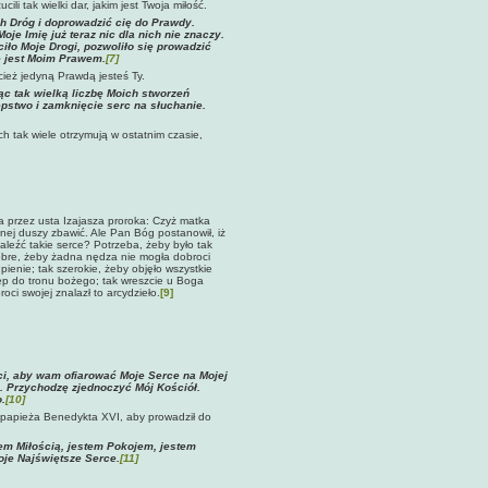
li tak wielki dar, jakim jest Twoja miłość.
h Dróg i doprowadzić cię do Prawdy.
e Imię już teraz nic dla nich nie znaczy.
ciło Moje Drogi, pozwoliło się prowadzić
e jest Moim Prawem.
[7]
cież jedyną Prawdą jesteś Ty.
ąc tak wielką liczbę Moich stworzeń
ępstwo i zamknięcie serc na słuchanie.
h tak wiele otrzymują w ostatnim czasie,
a przez usta Izajasza proroka: Czyż matka
nej duszy zbawić. Ale Pan Bóg postanowił, iż
aleźć takie serce? Potrzeba, żeby było tak
dobre, żeby żadna nędza nie mogła dobroci
pienie; tak szerokie, żeby objęło wszystkie
tęp do tronu bożego; tak wreszcie u Boga
ci swojej znalazł to arcydzieło.
[9]
ści, aby wam ofiarować Moje Serce na Mojej
e. Przychodzę zjednoczyć Mój Kościół.
.
[10]
a papieża Benedykta XVI, aby prowadził do
em Miłością, jestem Pokojem, jestem
oje Najświętsze Serce.
[11]