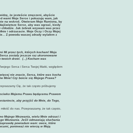
widzę, że jesteście zmęczeni, abyście
ed wami Moje Serce i pokazuję wam, jak
Mnie na wskroś. Otwieram Moje Ramiona, by
 Najświętsze Serce, aby was ogrzać, kiedy
w chłodzie. Jak żebrak wzywam was przez
Mnie i odrzucacie. Moje Oczy i Oczy Mojej
 Mnie... Z powodu waszej zdrady wylałem z
mi Mi przez tych, których kocham! Moja
 Serca zostały jeszcze raz ukoronowane
u twoich drzwi. (...) Kocham was
Twojego Serca i Serca Twojej Matki, względem
więcej nie znacie, Serca, które was kocha
ciw Mnie! Czy boicie się Mojego Prawa?
zepraszamy Cię, że tak często próbujemy
ię przeciwko Mojemu Prawu będącemu Prawem
staniecie, aby przyjść do Mnie, do Tego,
miłość do nas. Przepraszamy, że tak często,
o Mojego Wezwania, wielu Mnie odrzuci i
jego Wezwania. Jeśli odmawiają słuchania
nak zaprawdę powiadam wam: owce, które
owcami, ponieważ nie wierzą w Moją