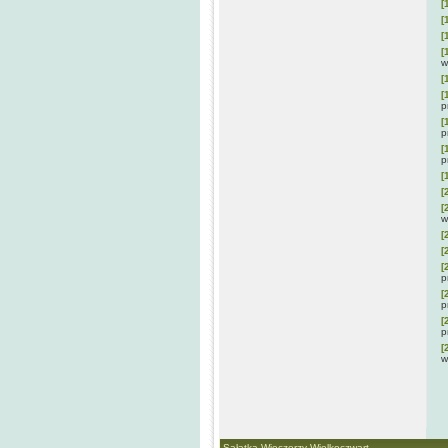
[
[
[
[
w
[
[
p
[
p
[
p
[
[
[
w
[
[
[
p
[
p
[
p
[
w
Sałatka Wieczerzy Wielkoczwart ...