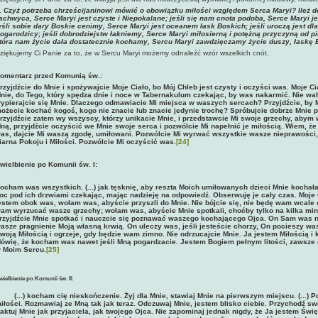
.
Czyż potrzeba chrześcijaninowi mówić o obowiązku miłości względem Serca Maryi? Ileż 
achwyca, Serce Maryi jest czyste i Niepokalane; jeśli się nam cnota podoba, Serce Maryi
eśli sobie dary Boskie cenimy, Serce Maryi jest oceanem łask Boskich; jeśli uroczą jest dl
ogarodzicy; jeśli dobrodziejstw łakniemy, Serce Maryi miłosierną i potężną przyczyną od pie
tóra nam życie dała dostatecznie kochamy, Sercu Maryi zawdzięczamy życie duszy, łaskę 
ziękujemy Ci Panie za to, że w Sercu Maryi możemy odnaleźć wzór wszelkich cnót.
omentarz przed Komunią św.:
rzyjdźcie do Mnie i spożywajcie Moje Ciało, bo Mój Chleb jest czysty i oczyści was. Moje C
nie, do Tego, który spędza dnie i noce w Tabernakulum czekając, by was nakarmić. Nie wahaj
ypierajcie się Mnie. Dlaczego odmawiacie Mi miejsca w waszych sercach? Przyjdźcie, by 
ożecie kochać kogoś, kogo nie znacie lub znacie jedynie trochę? Spróbujcie dobrze Mnie p
rzyjdźcie zatem wy wszyscy, którzy unikacie Mnie, i przedstawcie Mi swoje grzechy, abym 
ną, przyjdźcie oczyścić we Mnie swoje serca i pozwólcie Mi napełnić je miłością. Wiem, że 
as, dajcie Mi waszą zgodę, umiłowani. Pozwólcie Mi wyrwać wszystkie wasze nieprawości, 
iarna Pokoju i Miłości. Pozwólcie Mi oczyścić was.
[24]
wielbienie po Komunii św. I:
ocham was wszystkich. (...) jak tęsknię, aby reszta Moich umiłowanych dzieci Mnie kochał
oc pod ich drzwiami czekając, mając nadzieję na odpowiedź. Obserwuję je cały czas. Moje Oc
estem obok was, wołam was, abyście przyszli do Mnie. Nie bójcie się, nie będę wam wcale
am wyrzucać wasze grzechy; wołam was, abyście Mnie spotkali, choćby tylko na kilka minu
rzyjdźcie Mnie spotkać i nauczcie się poznawać waszego kochającego Ojca. On Sam was 
asze pragnienie Moją własną krwią. On uleczy was, jeśli jesteście chorzy, On pocieszy was,
woją Miłością i ogrzeje, gdy będzie wam zimno. Nie odrzucajcie Mnie. Ja jestem Miłością
ówię, że kocham was nawet jeśli Mną
pogardzacie. Jestem Bogiem pełnym litości, zawsze
 Moim Sercu.
[25]
wielbienie po Komunii św. II:
...) kocham cię nieskończenie. Żyj dla Mnie, stawiaj Mnie na pierwszym miejscu. (...) Po
iłości. Rozmawiaj ze Mną tak jak teraz. Odczuwaj Mnie, jestem blisko ciebie. Przychodź s
raktuj Mnie jak przyjaciela, jak twojego Ojca. Nie zapominaj jednak nigdy, że Ja jestem Św