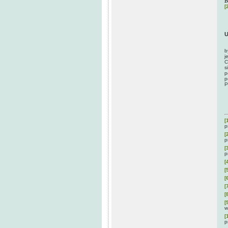
ż
[
U
D
b
j
C
s
p
p
P
[
p
[
p
[
p
[
[
[
[
[
[
w
[
p