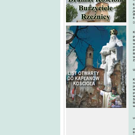
6
z
j
B
k
D
K
P
M
w
m
P
M
w
Z
U
K
n
j
w
p
w
S
M
w
U
(
m
t