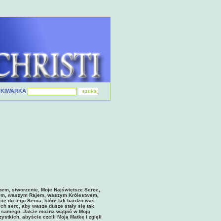
UKIWARKA
m, stworzenie, Moje Najświętsze Serce,
ebem, waszym Rajem, waszym Królestwem,
ę do tego Serca, które tak bardzo was
ch serc, aby wasze dusze stały się tak
ie samego. Jakże można wątpić w Moją
stkich, abyście czcili Moją Matkę i zgięli