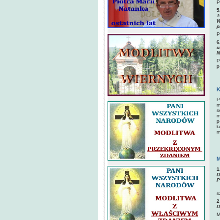
P
5
T
W
p
P
6
u
N
P
p
K
P
m
s
m
p
ł
m
M
1
D
P
s
2
D
M