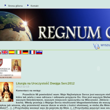
Strona główna
Kontakt
WYSZ
Liturgia na Uroczystość Dwojga Serc2012
2012-12-13
Komentarz na wstęp:
Pozwólcie Mi powiedzieć wam: Moje Najświętsze Serce jest waszym niebe
które tak wielu z was odrzuca i odmawia przyjęcia Go. Ono jest waszym Ni
waszym Dziedzictwem, waszym miejscem spoczynku na Wieczność. Zbliżcie si
kocha. Wtedy przeleję z Mojego Serca niezliczone błogosławieństwa do waszy
iękne jak wiosna, aby przemienić wasze dusze w wieże z kości słoniowej, w niebo dla Mn
iłość?... (...) Przychodzę wezwać was do powrotu do Mnie. (...) Przychodzę pouczyć was wszy