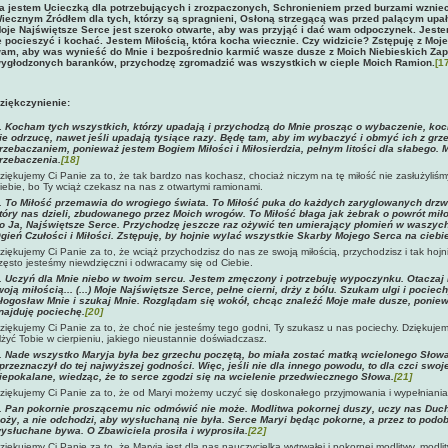
a jestem Ucieczką dla potrzebujących i zrozpaczonych, Schronieniem przed burzami wzniec
iecznym Źródłem dla tych, którzy są spragnieni, Osłoną strzegącą was przed palącym upałem
oje Najświętsze Serce jest szeroko otwarte, aby was przyjąć i dać wam odpoczynek. Jest
e pocieszyć i kochać. Jestem Miłością, która kocha wiecznie. Czy widzicie? Zstępuję z Moj
am, aby was wynieść do Mnie i bezpośrednio karmić wasze dusze z Moich Niebieskich Za
ygłodzonych baranków, przychodzę zgromadzić was wszystkich w cieple Moich Ramion.
[1
ziękczynienie:
.
Kocham tych wszystkich, którzy upadają i przychodzą do Mnie prosząc o wybaczenie, kocha
ie odrzucę, nawet jeśli upadają tysiące razy. Będę tam, aby im wybaczyć i obmyć ich z grz
rzebaczaniem, ponieważ jestem Bogiem Miłości i Miłosierdzia, pełnym litości dla słabego. 
rzebaczenia
.
[18]
ziękujemy Ci Panie za to, że tak bardzo nas kochasz, chociaż niczym na tę miłość nie zasłużyli
iebie, bo Ty wciąż czekasz na nas z otwartymi ramionami.
.
To Miłość przemawia do wrogiego świata. To Miłość puka do każdych zaryglowanych drzwi.
tóry nas dzieli, zbudowanego przez Moich wrogów. To Miłość błaga jak żebrak o powrót miłości
o Ja, Najświętsze Serce. Przychodzę jeszcze raz ożywić ten umierający płomień w waszych
gień Czułości i Miłości. Zstępuję, by hojnie wylać wszystkie Skarby Mojego Serca na ciebie
ziękujemy Ci Panie za to, że wciąż przychodzisz do nas ze swoją miłością, przychodzisz i tak hoj
zęsto jesteśmy niewdzięczni i odwracamy się od Ciebie.
.
Uczyń dla Mnie niebo w twoim sercu. Jestem zmęczony i potrzebuję wypoczynku. Otaczaj 
woją miłością... (...) Moje Najświętsze Serce, pełne cierni, drży z bólu. Szukam ulgi i pocie
łogosław Mnie i szukaj Mnie. Rozglądam się wokół, chcąc znaleźć Moje małe dusze, ponie
najduję pociechę.
[20]
ziękujemy Ci Panie za to, że choć nie jesteśmy tego godni, Ty szukasz u nas pociechy. Dziękuje
lżyć Tobie w cierpieniu, jakiego nieustannie doświadczasz.
.
Nade wszystko Maryja była bez grzechu poczętą, bo miała zostać matką wcielonego Słow
 przeznaczył do tej najwyższej godności. Więc, jeśli nie dla innego powodu, to dla czci swo
iepokalane, wiedząc, że to serce zgodzi się na wcielenie przedwiecznego Słowa.
[21]
ziękujemy Ci Panie za to, że od Maryi możemy uczyć się doskonałego przyjmowania i wypełniania 
.
Pan pokornie proszącemu nic odmówić nie może. Modlitwa pokornej duszy, uczy nas Duch ś
oży, a nie odchodzi, aby wysłuchaną nie była. Serce Maryi będąc pokorne, a przez to podo
ysłuchane bywa. O Zbawiciela prosiła i wyprosiła.
[22]
ziękujemy Ci Panie za to, że Maryja jest dla nas nauczycielką wytrwałej i pokornej modlitwy, modli