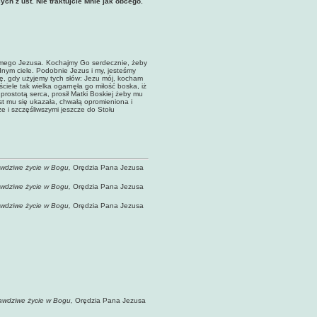
h z ust. Nie traktujcie Mnie jak obcego.
ego Jezusa. Kochajmy Go serdecznie, żeby
dnym ciele. Podobnie Jezus i my, jesteśmy
ię, gdy użyjemy tych słów: Jezu mój, kocham
ciele tak wielka ogarnęła go miłość boska, iż
 prostotą serca, prosił Matki Boskiej żeby mu
st mu się ukazała, chwałą opromieniona i
e i szczęśliwszymi jeszcze do Stołu
wdziwe życie w Bogu,
Orędzia Pana Jezusa
wdziwe życie w Bogu,
Orędzia Pana Jezusa
wdziwe życie w Bogu,
Orędzia Pana Jezusa
awdziwe życie w Bogu,
Orędzia Pana Jezusa