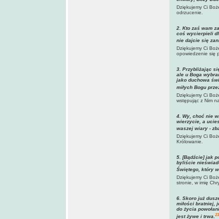
Dziękujemy Ci Boże
odrzucenie.
2. Kto zaś wam za
coś wycierpieli d
nie dajcie się za
Dziękujemy Ci Boże
opowiedzenie się p
3. Przybliżając s
ale u Boga wybra
jako duchowa świą
miłych Bogu prze
Dziękujemy Ci Boże
wstępując z Nim na
4. Wy, choć nie w
wierzycie, a ucie
waszej wiary - zb
Dziękujemy Ci Boże
Królowanie.
5. [Bądźcie] jak 
byliście nieświa
Świętego, który w
Dziękujemy Ci Boże
stronie, w imię Chr
6. Skoro już dusz
miłości bratniej,
do życia powołani
23
jest żywe i trwa.