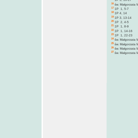
1P 3, 16-17
16
św. Małgorzata 
17
1P 1, 5-7
18
1P 4, 14
19
1P 3, 13-14
20
1P 2, 4-5
21
1P 1, 8-9
22
1P 1, 14-16
23
1P 1, 22-23
24
św. Małgorzata 
25
św. Małgorzata 
26
św. Małgorzata 
27
św. Małgorzata 