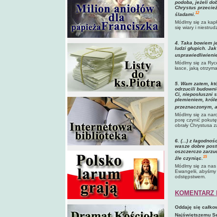
podoba, jeżeli do
Chrystus przecież
12
śladami.
Módlmy się za kapł
się wiary i niestr
4. Taka bowiem je
ludzi głupich. Jak
usprawiedliwienie
Módlmy się za Rycer
łasce, jaką otrzymal
5. Wam zatem, któ
odrzucili budowni
Ci, nieposłuszni 
plemieniem, król
przeznaczonym, ab
Módlmy się za naro
porę czynić pokutę
obrały Chrystusa z
6. (...) z łagodno
wasze dobre post
oszczerczo zarzuc
15
źle czyniąc.
Módlmy się za nas 
Ewangelii, abyśmy 
odstępstwem.
KOMENTARZ 
Oddaję się całko
Najświętszemu S