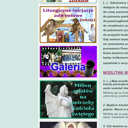
(...) dołożywszy c
dodajcie do wiary
do cnoty poznanie
do poznania powś
do powściągliwoś
do cierpliwości 
do pobożności prz
do przyjaźni brate
Gdy bowiem będziec
nie pozostawią 
poznawaniu Pana 
Komu bowiem ich b
będąc krótkowzr
zapomniał o oczy
MODLITWA W
1. (...) Bóg wsze
trochę pocierpici
wieki wieków! Am
Módlmy się za Koś
umocniony, przetr
2. Bądźcie trzeźw
pożreć. Mocni w 
Módlmy się za papi
wiary i zasadzek sz
3. Cóż bowiem za 