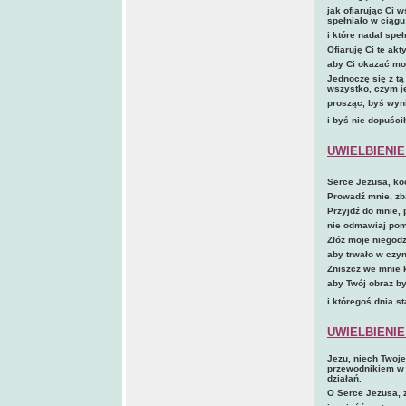
jak ofiarując Ci 
spełniało w ciąg
i które nadal speł
Ofiaruję Ci te akt
aby Ci okazać moj
Jednoczę się z t
wszystko, czym j
prosząc, byś wyn
i byś nie dopuści
UWIELBIENIE
Serce Jezusa, koc
Prowadź mnie, zb
Przyjdź do mnie, 
nie odmawiaj po
Złóż moje niegod
aby trwało w czyn
Zniszcz we mnie k
aby Twój obraz b
i któregoś dnia s
UWIELBIENIE
Jezu, niech Twoje
przewodnikiem w 
działań.
O Serce Jezusa, 