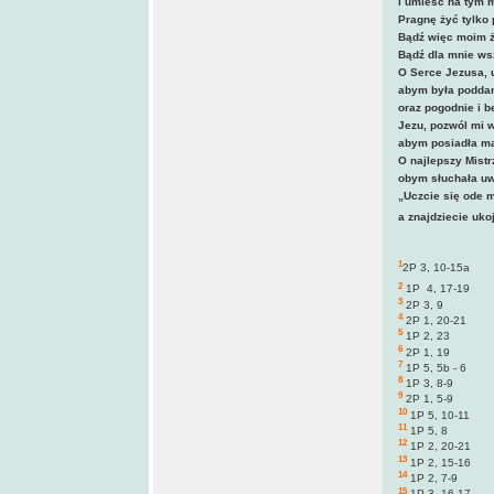
i umieść na tym m
Pragnę żyć tylko p
Bądź więc moim ż
Bądź dla mnie ws
O Serce Jezusa, u
abym była podda
oraz pogodnie i b
Jezu, pozwól mi w
abym posiadła mą
O najlepszy Mistr
obym słuchała uw
„Uczcie się ode m
a znajdziecie uko
1
2P 3, 10-15a
2
1P 4, 17-19
3
2P 3, 9
4
2P 1, 20-21
5
1P 2, 23
6
2P 1, 19
7
1P 5, 5b - 6
8
1P 3, 8-9
9
2P 1, 5-9
10
1P 5, 10-11
11
1P 5, 8
12
1P 2, 20-21
13
1P 2, 15-16
14
1P 2, 7-9
15