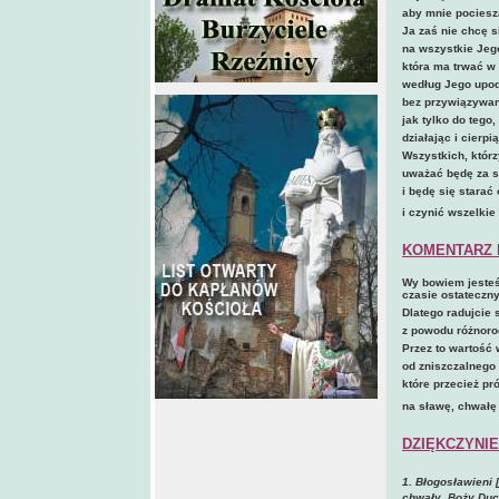
aby mnie pociesza
Ja zaś nie chcę s
na wszystkie Jego
która ma trwać w
według Jego upod
bez przywiązywan
jak tylko do tego
działając i cierpi
Wszystkich, któr
uważać będę za s
i będę się starać
i czynić wszelkie 
KOMENTARZ 
Wy bowiem jesteś
czasie ostateczn
Dlatego radujcie 
z powodu różnor
Przez to wartość 
od zniszczalnego 
które przecież pr
na sławę, chwałę
DZIĘKCZYNIE
1. Błogosławieni 
chwały, Boży Du