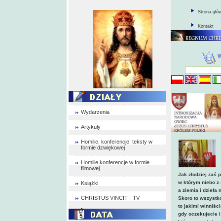
Strona głó
Kontakt
Wydarzenia
Artykuły
Homilie, konferencje, teksty w
formie dzwiękowej
Homilie konferencje w formie
filmowej
Jak złodziej zaś 
w którym niebo z
Książki
a ziemia i dzieła 
CHRISTUS VINCIT - TV
Skoro to wszystko
to jakimi winniś
gdy oczekujecie i