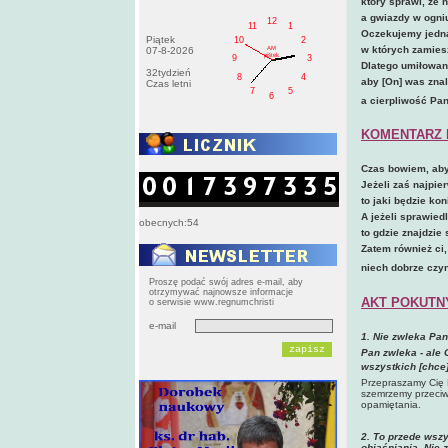
który sprawi, że 
a gwiazdy w ogniu
12
11
1
Oczekujemy jedna
Piątek
10
2
w których zamies
AM
07-8-2026
pištek
9
3
Dlatego umiłowani
32tydzień
8
4
aby [On] was znal
Czas letni
7
5
6
a cierpliwość Pa
KOMENTARZ 
Czas bowiem, aby
Jeżeli zaś najpie
to jaki będzie ko
A jeżeli sprawied
obecnych:54
to gdzie znajdzie
Zatem również ci,
niech dobrze czy
Proszę podać swój adres e-mail, aby
otrzymywać najnowsze informacje
AKT POKUTN
o serwisie www.regnumchristi
e-mail
1. Nie zwleka Pan
Pan zwleka - ale 
wszystkich [chce
Przepraszamy Cię 
szemrzemy przeciwk
opamiętania.
2. To przede wsz
objaśniania. Nie 