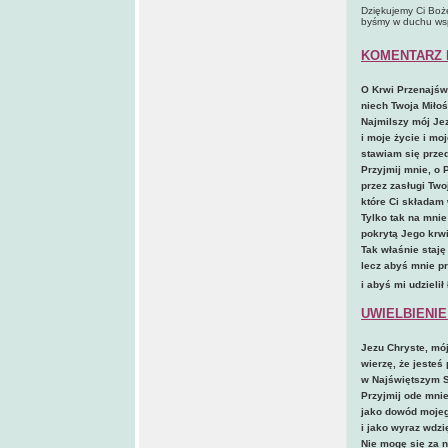
Dziękujemy Ci Boże
byśmy w duchu wspó
KOMENTARZ 
O Krwi Przenajświ
niech Twoja Miłoś
Najmilszy mój Jez
i moje życie i mo
stawiam się prze
Przyjmij mnie, o 
przez zasługi Tw
które Ci składam
Tylko tak na mnie
pokrytą Jego krwi
Tak właśnie staję
lecz abyś mnie pr
i abyś mi udzielił
UWIELBIENIE
Jezu Chryste, mój
wierzę, że jesteś
w Najświętszym S
Przyjmij ode mnie
jako dowód mojeg
i jako wyraz wdzi
Nie mogę się za n