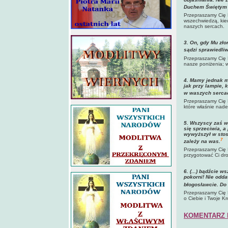
Duchem Świętym m
Przepraszamy Cię
wszechwiedzą, kie
naszych sercach.
3. On, gdy Mu złor
sądzi sprawiedliw
Przepraszamy Cię 
nasze poniżenia; w
4. Mamy jednak mo
jak przy lampie, 
w waszych serca
Przepraszamy Cię 
które właśnie nade
5. Wszyscy zaś w
się sprzeciwia, 
wywyższył w stos
7
zależy na was.
Przepraszamy Cię B
przygotować Ci dr
6. (...) bądźcie w
pokorni! Nie odda
błogosławcie. Do 
Przepraszamy Cię B
o Ciebie i Twoje K
KOMENTARZ 