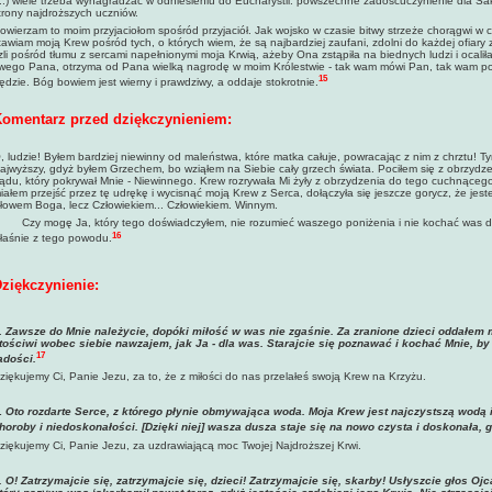
...) wiele trzeba wynagradzać w odniesieniu do Eucharystii: powszechne zadośćuczynienie dla Sakr
trony najdroższych uczniów.
owierzam to moim przyjaciołom spośród przyjaciół. Jak wojsko w czasie bitwy strzeże chorągwi w 
tawiam moją Krew pośród tych, o których wiem, że są najbardziej zaufani, zdolni do każdej ofiary 
zli pośród tłumu z sercami napełnionymi moja Krwią, ażeby Ona zstąpiła na biednych ludzi i ocaliła
wego Pana, otrzyma od Pana wielką nagrodę w moim Królestwie - tak wam mówi Pan, tak wam pow
15
ędzie. Bóg bowiem jest wierny i prawdziwy, a oddaje stokrotnie.
omentarz przed dziękczynieniem:
, ludzie! Byłem bardziej niewinny od maleństwa, które matka całuje, powracając z nim z chrztu! T
ajwyższy, gdyż byłem Grzechem, bo wziąłem na Siebie cały grzech świata. Pociłem się z obrzydze
rądu, który pokrywał Mnie - Niewinnego. Krew rozrywała Mi żyły z obrzydzenia do tego cuchnące
iałem przejść przez tę udrękę i wycisnąć moją Krew z Serca, dołączyła się jeszcze gorycz, że jest
łowem Boga, lecz Człowiekiem... Człowiekiem. Winnym.
zy mogę Ja, który tego doświadczyłem, nie rozumieć waszego poniżenia i nie kochać was dl
16
łaśnie z tego powodu.
ziękczynienie:
.
Zawsze do Mnie należycie, dopóki miłość w was nie zgaśnie. Za zranione dzieci oddałem 
itościwi wobec siebie nawzajem, jak Ja - dla was. Starajcie się poznawać i kochać Mnie, b
17
adości.
ziękujemy Ci, Panie Jezu, za to, że z miłości do nas przelałeś swoją Krew na Krzyżu.
.
Oto rozdarte Serce, z którego płynie obmywająca woda. Moja Krew jest najczystszą wodą
horoby i niedoskonałości. [Dzięki niej] wasza dusza staje się na nowo czysta i doskonała, 
ziękujemy Ci, Panie Jezu, za uzdrawiającą moc Twojej Najdroższej Krwi.
. O! Zatrzymajcie się, zatrzymajcie się, dzieci! Zatrzymajcie się, skarby! Usłyszcie głos O