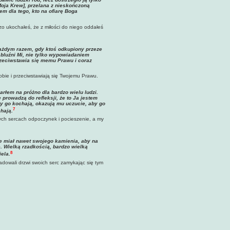
[Moja Krew], przelana z nieskończoną
em dla tego, kto na ofiarę Boga
zo ukochałeś, że z miłości do niego oddałeś
każdym razem, gdy ktoś odkupiony przeze
bluźni Mi, nie tylko wypowiadaniem
przeciwstawia się memu Prawu i coraz
obie i przeciwstawiają się Twojemu Prawu.
rłem na próżno dla bardzo wielu ludzi.
ie prowadzą do refleksji, że to Ja jestem
zy go kochają, okazują mu uczucie, aby go
7
hają.
ych sercach odpoczynek i pocieszenie, a my
ie miał nawet swojego kamienia, aby na
. Wielką rzadkością, bardzo wielką
8
iela
.
kadowali drzwi swoich serc zamykając się tym