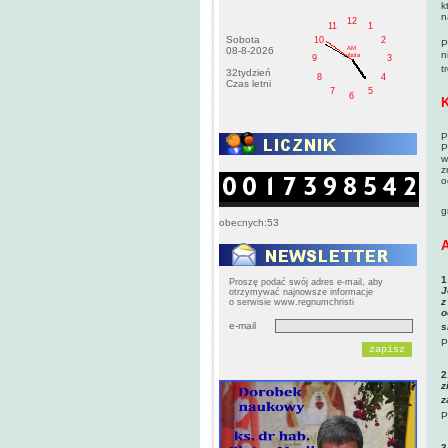
k
n
12
11
1
T
Sobota
10
2
P
AM
08-8-2026
n
sobota
9
3
t
32tydzień
8
4
Czas letni
7
5
6
K
P
P
w
z
o
(
g
obecnych:53
A
1
Proszę podać swój adres e-mail, aby
J
otrzymywać najnowsze informacje
z
o serwisie www.regnumchristi
o
e-mail
s
P
2
z
z
P
3