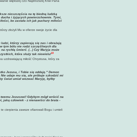
ywanie większej czci Najdroższej Krwi Pana
ększe nieszczęścia na tę biedną ludzką
ch ducha i żyjących powierzchownie. Tymi,
iłości, bo zastała ich jak puchary miłości
tórzy złożyli Mu w ofierze swoje życie dla
ludzi, którzy zapierają się nas i obrażają
 w tym bólu nie rodzi szczęśliwych dla
 na rychłą śmierć. (...) Czy Maryja może
13
ystkich, która służy tak niewielu!
na uzdrawiającą miłość Chrystusa, który za
atko Jezusa, i Tobie się oddaję." Demon
 Nie udaje mu się, ale próbuje szkodzić mi
by świat umiał wezwać Maryję, byłby
ierz twemu Jezusowi! Gdybym mógł wrócić na
, jaką człowiek - z nienawiści do brata -
te cierpienia zawsze ofiarowali Bogu i umieli