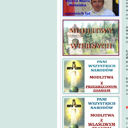
n
m
o
P
s
4
M
o
b
P
5
Z
B
p
P
w
6
n
r
P
s
K
N
z
z