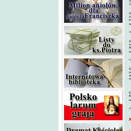
M
J
3
r
k
w
r
4
n
N
n
n
5
o
w
o
6
K
w
z
K