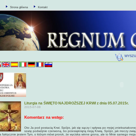
Strona główna
Kontakt
WYSZ
Liturgia na ŚWIĘTO NAJDROŻSZEJ KRWI z dnia 05.07.2015r.
2015-07-08
Komentarz na wstęp:
Oto Ja pod postacią Krwi. Spójrz, jak się sączy i spływa po mojej zniekształconej
szatę podwójnie czerwoną, bo przesiąkniętą moją Krwią. Spójrz, jak moczy związ
a faktycznie jestem Tym, o którym mówi prorok, że wyciska winne grona, ale to Mnie samego moja m