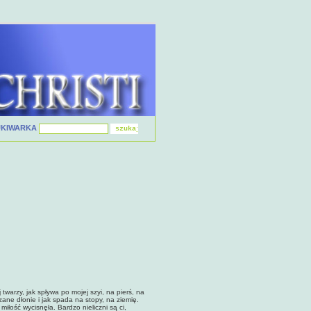
UKIWARKA
 twarzy, jak spływa po mojej szyi, na pierś, na
ane dłonie i jak spada na stopy, na ziemię.
iłość wycisnęła. Bardzo nieliczni są ci,