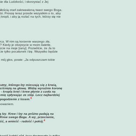
e dla Ludzkości, i skorzystać z Jej
iłością otarł zakrwawioną twarz swego Boga.
zi. Proszę teraz przede wszystkim o to, aby
opli, i aby ją rozlać na tych, którzy się nie
rca. W nim są korzenie waszego zła.
Kiedy je obejrzycie w moim świetle,
rzcie na moje [rany]. Pozwólcie, że Ja to
ie tylko pocałunek i łzę. Wszystko będzie
 mój głos, powie: „Ja odpuszczam tobie
utny, którego łzy mieszają się z krwią,
wciśniętą na głowę. Widzę wyraźnie koronę
- kropla krwi i krew płynie z czoła na
iemię spływając ze stóp. Lecz najbardziej
3
i pogodzenie z losem.
ępowaniem.
 łzy. Krew i łzy na próżno padają na
ć Krew swego Boga. A wy, przeciwnie,
4
ć, a wnieść - radość i pokój.
bawić ludzki ród, lecz dostrzegło ją tylko