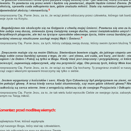
iewielu. To powtarza się przez wieki i będzie się powtarzać, dopóki będzie istnieć Ziemia. 
iłością, sprawiła cuda odkupienia tam, gdzie znalazła miłość. Stała się natomiast potępieni
5
dpowiedział złością i nienawiścią.
rzepraszamy Cię, Panie Jezu, za to, że wciąż jesteś odrzucany przez człowieka, którego tak bard
woje życie na Krzyżu.
.
Bogobójstwo nie skończyło się na Golgocie z chwilą mojej śmierci. Powtarza się ono za 
nie zabija swą duszę, znieważa żywą świątynię swego ducha, unosi świętokradzko umysł i 
brzydliwych plugastw, ale też na tysiące sposobów obecnego życia, które coraz bardziej 
6
ardziej niweczy niezliczone zasługi mojej Męki i Śmierci
.
rzepraszamy Cię, Panie Jezu, za tych, którzy zabijają swoją duszę, którzy swoim życiem bluźnią T
.
Zmęczenie maluje się na moim Obliczu. Stwierdzam bowiem ciągle, do jakiego stopnia uma
daję sobie coraz bardziej sprawę z tego, że nic - ani słowa, ani cuda, ani kary, ani łaski - n
ogiem i że Dobro i Pokój są tylko w Bogu. Kiedy ktoś jest zmęczony i przygnębiony, ci któr
ocieszyć, zapewniają odpoczynek, aby mu przynieść ulgę. Oto proszę tych, którzy Mnie koc
rzepraszamy Cię, Panie Jezu, za to, że wciąż za mało Cię kochamy. Ty pragniesz znaleźć w nasz
ciąż zajęci własnymi sprawami troszczymy się tylko o siebie.
.
Jestem wyganiany z kościołów i serc. Kiedy Syn Człowieczy był pielgrzymem na ziemi, n
im położyć głowę. A teraz kiedy serca ludzi skamieniały, czy mam gdzie skłonić głowę? Nie
zadkością są serca wierne. Inne z wrogością odnoszą się do swojego Przyjaciela i Odkupic
rzepraszamy Cię, Panie Jezu, za to, że tak wielu ludzi wyrzuciło Ciebie ze swojego życia; zabary
amym na Twoją miłość.
omentarz przed modlitwą wiernych:
ajświętsza Krwi, któraś wypłynęła
 żył naszego Boga, który stał się człowiekiem,
stąp jak odkupieńcza rosa na skażoną Ziemię