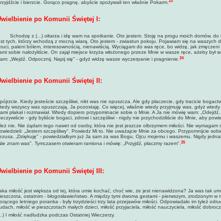
23
rzyjdźcie i bierzcie. Gorąco pragnę, abyście spożywali ten właśnie Pokarm.
wielbienie po Komunii Świętej I:
chodzę z (...) ołtarza i idę wam na spotkanie. Oto jestem. Stoję na progu moich domów, do k
est tych, którzy wchodzą z mocną wiarą. Oto jestem - zwiastun pokoju. Pojawiam się na waszych d
truci, paleni bólem, interesownością, nienawiścią. Wyciągam do was ręce, bo widzę, jak zmęczeni 
ami sobie nałożyliście. On zajął miejsce krzyża włożonego przeze Mnie w wasze ręce, ażeby był w
24
am: „Wejdź. Odpocznij. Napij się" - gdyż widzę wasze wyczerpanie i pragnienie.
wielbienie po Komunii Świętej II:
pójrzcie. Kiedy jesteście szczęśliwi, nikt was nie opuszcza. Ale gdy płaczecie, gdy tracicie boga
tedy wszyscy was opuszczają. Ja pozostaję. Co więcej, właśnie wtedy przyjmuję was, gdyż wtedy p
ami płakał i rozmawiał. Wtedy dopiero przypominacie sobie o Mnie. A Ja nie mówię wam: „Odejdź,
zeczywiście - gdy byliście bogaci, zdrowi i szczęśliwi - nigdy nie przychodziliście do Mnie, aby powie
leż nie. Nie żądam tego nawet od osoby, która nie jest jeszcze olbrzymem miłości. Nie wymagam 
owiedzieli: „Jestem szczęśliwy". Powiedz Mi to. Nie uważajcie Mnie za obcego. Przypomnijcie sobie,
ezusa. „Dziękuję" - powiedziałbym już Ja sam za was Bogu, Ojcu mojemu i waszemu. Nigdy jednak
25
Nie znam was". Tymczasem otwieram ramiona i mówię: „Przyjdź, płaczmy razem".
wielbienie po Komunii Świętej III:
aka miłość jest większa od tej, która umie kochać, choć wie, że jest nienawidzona? Ja was tak u
ieszczota, ostatnim - błogosławieństwo. A między tymi dwoma gestami - pierwszym, zrodzonym w 
orącego letniego poranka - były trzydzieści trzy lata przejawów miłości. Odpowiadało im tyleż odru
udach, miłość w pieszczotach małych dzieci, miłość przyjaciela, miłość nauczyciela, miłość dobroczy
...) I miłość nadludzka podczas Ostatniej Wieczerzy.