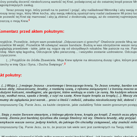
tórzy potrafią docenić nieskończoną wartość tej Krwi, poświęconej aż do ostatniej kropli przeze Mni
ajpotężniejszych zasług.
eraz proszę tego, który potrafi na to patrzeć i pojąć, aby naśladował Weronikę i aby swoją m
roszę teraz tego, który Mnie kocha, aby swoją miłością opatrzył rany nadal zadawane Mi przez lud
ie pozwolić tej Krwi się marnować i aby ją zbierać z doskonałą uwagą, aż do ostatniej najmniejszej kr
1
roszczą o moją Krew.
omentarz przed aktem pokutnym:
rzyjdźcie. Pozwólcie, żebym wam powiedział: „Odpuszczam ci grzechy!" Otwórzcie przede Mną se
ozwólcie Mi wejść. Pozwólcie Mi odwiązać wasze bandaże. Budzą w was obrzydzenie wasze rany? 
yglądają prawdziwie - takie, jakie są: rojące się od obrzydliwych robaków. Nie patrzcie na nie. Pat
robię. Mam rękę łagodną. Odczujecie tylko pieszczotę... i wszystko zostanie uzdrowione. Odczujec
czyszczone.
...) Przyjdźcie do źródła Zbawiciela. Moja Krew spłynie na skruszoną duszę i głos, którym jest
2
rzechy w imię Ojca i Syna, i Ducha Świętego".
kt pokutny:
.
(...) Wizja (...) mojego Jezusa - zranionego i broczącego krwią. To Jezus smutny, bardzo sm
ezus zbity, nieuczesany, brudny, z rozdartą szatą, z rękoma związanymi i z koroną mocno 
 dużymi kolcami, niedługimi, ale gęstymi, które wnikają w ciało i je ranią. Na każdym włosie 
czy, wzdłuż nosa, spada z brody, z szyi na szatę. Krew kapie kropla za kroplą (...). Moczy z
mutny do oglądania jest wzrok... prosi o litość i miłość, zdradza nieskończony ból, dobroć 
rzepraszamy Cię, Panie Jezu, za każde cierpienie, jakie zadaliśmy Tobie swoim grzesznym post
.
Stoję z moim Sercem otwartym, z którego płynie krew, kropla po kropli. Z moich oczu płyną
iemię. Ziemia jest bardziej życzliwa dla swego Stwórcy niż wy. Otwiera bruzdy, aby przyją
amykacie wasze serca: jedyny kielich, do jakiego On chciałby zstępować, aby znaleźć miłoś
rzepraszamy Cię, Panie Jezu, za to, że jeszcze tak wiele serc jest zamkniętych na Twoją miłość.
.
W godzinie ciemności lśniła tylko purpura mojej boskiej Krwi - jak latarnia, która chciała z