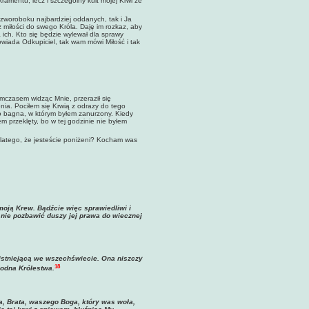
amentu, lecz i szczególny kult mojej Krwi ze
czworoboku najbardziej oddanych, tak i Ja
z miłości do swego Króla. Daję im rozkaz, aby
 ich. Kto się będzie wylewał dla sprawy
iada Odkupiciel, tak wam mówi Miłość i tak
ymczasem widząc Mnie, przeraził się
nia. Pociłem się Krwią z odrazy do tego
go bagna, w którym byłem zanurzony. Kiedy
em przeklęty, bo w tej godzinie nie byłem
atego, że jesteście poniżeni? Kocham was
moją Krew. Bądźcie więc sprawiedliwi i
y nie pozbawić duszy jej prawa do wiecznej
 istniejącą we wszechświecie. Ona niszczy
18
godna Królestwa.
jca, Brata, waszego Boga, który was woła,