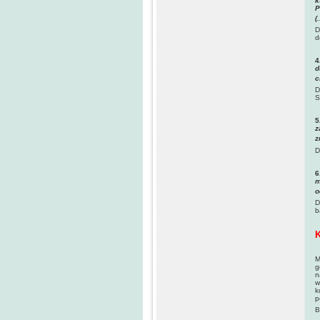
k
P
(
D
d
4
d
c
D
S
5
z
z
D
6
m
o
D
b
K
M
g
n
w
k
p
B