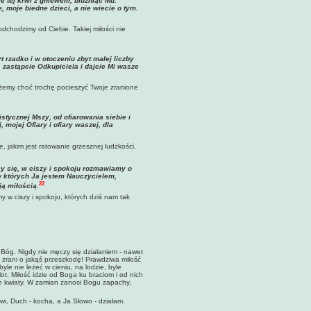
e tej krwi z gniewem, bluźniąc Mu.
moje biedne dzieci, a nie wiecie o tym.
dchodzimy od Ciebie. Takiej miłości nie
 rzadko i w otoczeniu zbyt małej liczby
 zastąpcie Odkupiciela i dajcie Mi wasze
ożemy choć trochę pocieszyć Twoje zranione
istycznej Mszy, od ofiarowania siebie i
 mojej Ofiary i ofiary waszej, dla
, jakim jest ratowanie grzesznej ludzkości.
cy się, w ciszy i spokoju rozmawiamy o
 w których Ja jestem Nauczycielem,
22
ą miłością.
w ciszy i spokoju, których dziś nam tak
- Bóg. Nigdy nie męczy się działaniem - nawet
je zrani o jakąś przeszkodę! Prawdziwa miłość
yle nie leżeć w cieniu, na lodzie, byle
t. Miłość idzie od Boga ku braciom i od nich
kie kwiaty. W zamian zanosi Bogu zapachy,
awi, Duch - kocha, a Ja Słowo - działam.