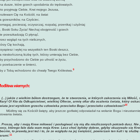
 na dusze, które grzech upodabnia do trędowatych.
to przyjmuję Ciebie, Krwi mojego Jezusa,
 rozlewam Cię na Kościół, na świat
a grzeszników, na Czyściec.
omagaj, pocieszaj, oczyszczaj, rozpalaj, przenikaj i użyźniaj
, Boski Soku Życia! Niechaj obojętność i grzech
ie przeszkadzają Ci płynąć.
rzez wzgląd na tych nielicznych,
tórzy Cię kochają,
rzyspiesz i wylej na wszystkich ten Boski deszcz,
a nieskończoną liczbę tych, którzy umierają bez Ciebie,
by przychodzono do Ciebie po ufność w życiu,
o przebaczenie w śmierci,
9
by z Tobą wchodzono do chwały Twego Królestwa.
odlitwa wiernych:
.
(...) jakże z wielkim bólem dostrzegam, że te stworzenia, w których zakorzenia się Miłość, s
fiary! O! Kto da Odkupicielowi, wielkiej Ofierze, armię ofiar dla ocalenia świata, który oskar
10
wiata jest wynikiem grzechu człowieka przeciwko Bogu i przeciwko człowiekowi?
Módlmy się za Kościół święty, aby jeszcze gorliwiej odpowiadał na wołanie Boga i nieustanni
atowania świata.
.
Proszę, aby i moją Krew miłować i posługiwać się nią dla niezliczonych potrzeb dusz. N
ocy, którego fale dała wam moja Krew. Lecz choć byłoby dobrze, gdyby okazywało się Krwi 
becnie, to prawdą jest też i to, że ze względu na jej świętość, powierzam ten kult i tę sł
11
arami.