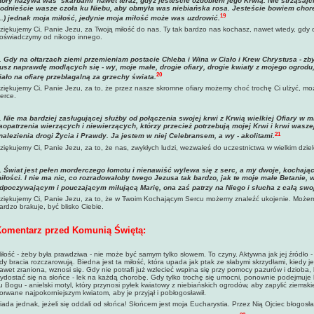
tóry nazywa was ‘skarbami' nawet teraz, gdyż jesteście ozdobieni jego Krwią. Nie strząsajci
odnieście wasze czoła ku Niebu, aby obmyła was niebiańska rosa. Jesteście bowiem chore, 
19
...) jednak moja miłość, jedynie moja miłość może was uzdrowić.
ziękujemy Ci, Panie Jezu, za Twoją miłość do nas. Ty tak bardzo nas kochasz, nawet wtedy, gdy o
oświadczymy od nikogo innego.
.
Gdy na ołtarzach ziemi przemieniam postacie Chleba i Wina w Ciało i Krew Chrystusa - zbyt
usz naprawdę modlących się - wy, moje małe, drogie ofiary, drogie kwiaty z mojego ogrodu,
20
iało na ofiarę przebłagalną za grzechy świata.
ziękujemy Ci, Panie Jezu, za to, że przez nasze skromne ofiary możemy choć trochę Ci ulżyć, m
erce.
. Nie ma bardziej zasługującej służby od połączenia swojej krwi z Krwią wielkiej Ofiary w m
aopatrzenia wierzących i niewierzących, którzy przecież potrzebują mojej Krwi i krwi waszej,
21
nalezienia drogi Życia i Prawdy. Ja jestem w niej Celebransem, a wy - akolitami.
ziękujemy Ci, Panie Jezu, za to, że nas, zwykłych ludzi, wezwałeś do uczestnictwa w wielkim dziele
.
Świat jest pełen morderczego łomotu i nienawiść wylewa się z serc, a my dwoje, kochają
iłości. I nie ma nic, co rozradowałoby twego Jezusa tak bardzo, jak te moje małe Betanie,
dpoczywającym i pouczającym miłującą Marię, ona zaś patrzy na Niego i słucha z całą swoj
ziękujemy Ci, Panie Jezu, za to, że w Twoim Kochającym Sercu możemy znaleźć ukojenie. Możemy 
ardzo brakuje, być blisko Ciebie.
omentarz przed Komunią Świętą:
iłość - żeby była prawdziwa - nie może być samym tylko słowem. To czyny. Aktywna jak jej źródło 
dy bracia rozczarowują. Biedna jest ta miłość, która upada jak ptak ze słabymi skrzydłami, kiedy 
awet zraniona, wznosi się. Gdy nie potrafi już wzlecieć wspina się przy pomocy pazurów i dzioba, b
ydostać się na słońce - lek na każdą chorobę. Gdy tylko trochę się umocni, ponownie podejmuje lo
u Bogu - anielski motyl, który przynosi pyłek kwiatowy z niebiańskich ogrodów, aby zapylić ziems
orwane najpokorniejszym kwiatom, aby je przyjął i pobłogosławił.
iada jednak, jeżeli się oddali od słońca! Słońcem jest moja Eucharystia. Przez Nią Ojciec błogosł