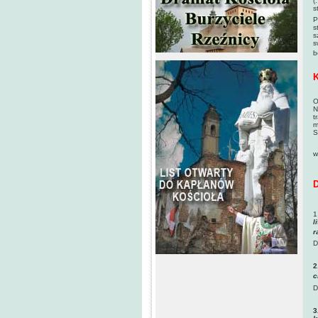
(
s
P
s
s
s
b
K
O
N
t
m
S
C
w
D
1
l
r
D
2
c
D
3