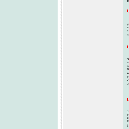
P
U
S
j
s
s
w
U
S
w
w
r
A
p
J
„
U
J
p
g
c
(