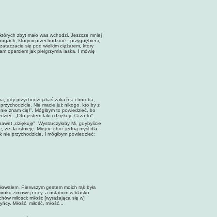
tórych zbyt mało was wchodzi. Jeszcze mniej
rogach, którymi przechodzicie - przygnębieni,
zataczacie się pod wielkim ciężarem, który
am oparciem jak pielgrzymia laska. I mówię
ctwa, gdy przychodzi jakaś zakaźna choroba,
rzychodzicie. Nie macie już nikogo, kto by z
 nie znam cię!". Mógłbym to powiedzieć, bo
dzieć: „Oto jestem taki i dziękuję Ci za to".
nawet „dziękuję". Wystarczyłoby Mi, gdybyście
 że Ja istnieję. Miejcie choć jedną myśl dla
 nie przychodzicie. I mógłbym powiedzieć:
miłowałem. Pierwszym gestem moich rąk była
mroku zimowej nocy, a ostatnim w blasku
chów miłości: miłość [wyrażająca się w]
ńcy. Miłość, miłość, miłość...