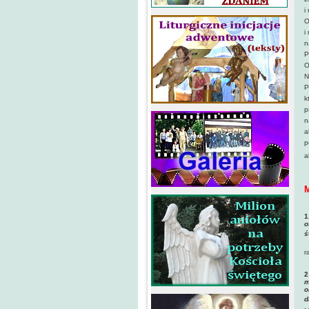
i
O
i
n
P
O
N
P
k
p
n
a
p
a
M
1
o
ś
r
2
m
o
d