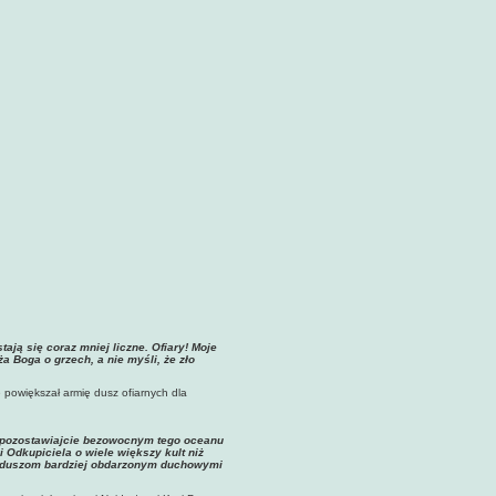
tają się coraz mniej liczne. Ofiary! Moje
ża Boga o grzech, a nie myśli, że zło
e powiększał armię dusz ofiarnych dla
ie pozostawiajcie bezowocnym tego oceanu
Odkupiciela o wiele większy kult niż
użbę duszom bardziej obdarzonym duchowymi