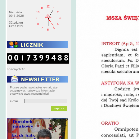
12
11
1
Niedziela
10
2
AM
09-8-2026
niedziela
9
3
32tydzień
8
4
Czas letni
7
5
6
obecnych:46
Proszę podać swój adres e-mail, aby
otrzymywać najnowsze informacje
o serwisie www.regnumchristi
e-mail