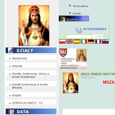
Strona główna
Kontakt
WYSZUKIWARKA
Wydarzenia
Artykuły
Homilie, konferencje, teksty w
MSZA ŚWIĘTA WOTY
formie dzwiękowej
2016-03-04
MSZA
Homilie konferencje w formie
filmowej
Książki
CHRISTUS VINCIT - TV