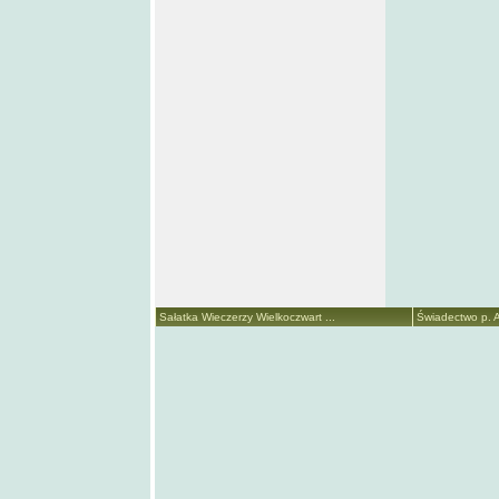
Sałatka Wieczerzy Wielkoczwart ...
Świadectwo p. A