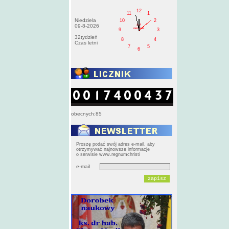
12
11
1
Niedziela
10
2
AM
09-8-2026
niedziela
9
3
32tydzień
8
4
Czas letni
7
5
6
obecnych:85
Proszę podać swój adres e-mail, aby
otrzymywać najnowsze informacje
o serwisie www.regnumchristi
e-mail