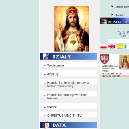
Strona głó
Kontakt
Wydarzenia
Artykuły
Homilie, konferencje, teksty w
formie dzwiękowej
Homilie konferencje w formie
filmowej
Książki
CHRISTUS VINCIT - TV