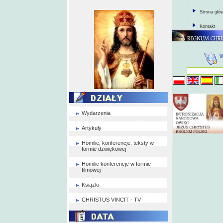
Strona głó
Kontakt
Wydarzenia
Artykuły
Homilie, konferencje, teksty w
formie dzwiękowej
Homilie konferencje w formie
filmowej
Książki
CHRISTUS VINCIT - TV