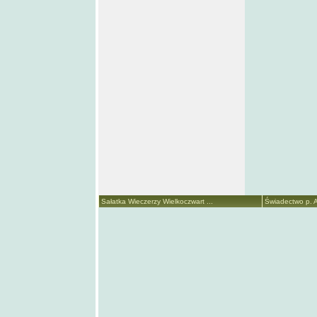
Sałatka Wieczerzy Wielkoczwart ...
Świadectwo p. A