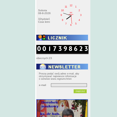
12
11
1
Sobota
10
2
AM
08-8-2026
sobota
9
3
32tydzień
8
4
Czas letni
7
5
6
obecnych:23
Proszę podać swój adres e-mail, aby
otrzymywać najnowsze informacje
o serwisie www.regnumchristi
e-mail