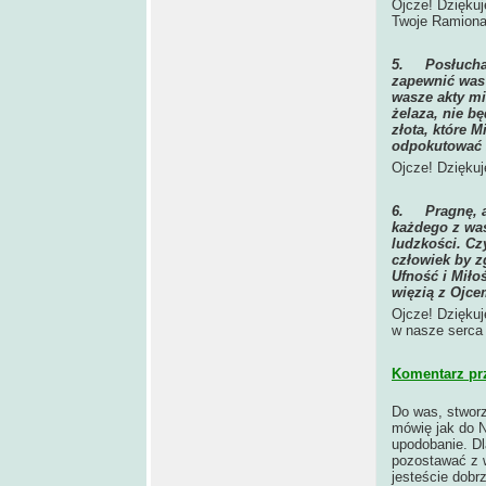
Ojcze! Dziękuj
Twoje Ramiona 
5.
Posłucha
zapewnić was 
wasze akty mi
żelaza, nie b
złota, które 
odpokutować 
Ojcze! Dziękuj
6.
Pragnę, 
każdego z was
ludzkości. Cz
człowiek by z
Ufność i Miło
więzią z Ojce
Ojcze! Dziękuj
w nasze serca 
Komentarz pr
Do was, stworz
mówię jak do 
upodobanie. Dl
pozostawać z w
jesteście dobr