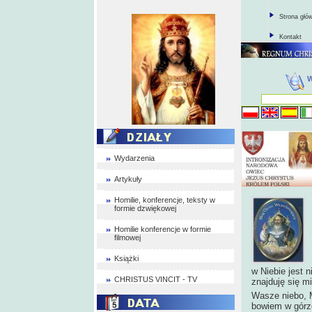
Strona głó
Kontakt
Wydarzenia
Artykuły
Homilie, konferencje, teksty w
formie dzwiękowej
Homilie konferencje w formie
filmowej
Książki
w Niebie jest 
CHRISTUS VINCIT - TV
znajduję się m
Wasze niebo, 
bowiem w górz