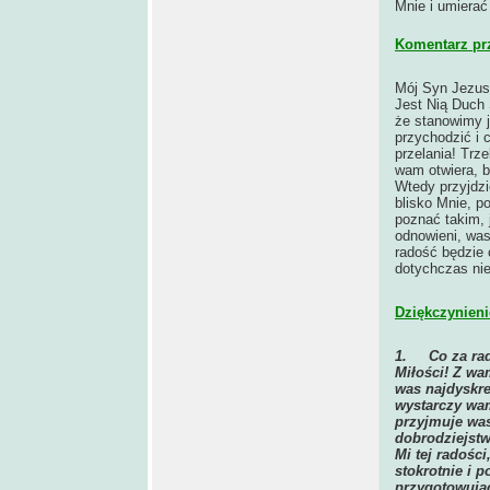
Mnie i umierać
Komentarz pr
Mój Syn Jezus 
Jest Nią Duch 
że stanowimy j
przychodzić i 
przelania! Trz
wam otwiera, b
Wtedy przyjdz
blisko Mnie, p
poznać takim, 
odnowieni, was
radość będzie 
dotychczas nie
Dziękczynieni
1.
Co za ra
Miłości! Z wa
was najdyskre
wystarczy wa
przyjmuje was
dobrodziejst
Mi tej radośc
stokrotnie i 
przygotowując