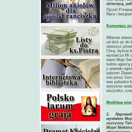
dziecięcą, peł
Ojcze! Przepr
Ręce i bezgra
Komentarz pr
Właśnie otworz
od dziś aż do
otworzyć przed
Chcę, byście b
wystarcza Mi 
wami Moje Serc
ludzie ugaszą 
z powodu ogro
ludziom Zbawic
ono przez Ser
was pobudza Mn
wytryśnie woda
wszystko, czeg
Modlitwa wier
1.
Naprawdę
wysłałem Moje
uczczony Ten,
Moje! Niektór
chrześcijanie