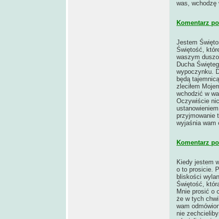
was, wchodzę 
Komentarz po 
Jestem Świętoś
Świętość, któr
waszym duszom
Ducha Święteg
wypoczynku. D
będą tajemnicą
zleciłem Mojem
wchodzić w wa
Oczywiście nic
ustanowieniem 
przyjmowanie t
wyjaśnia wam 
Komentarz po 
Kiedy jestem w
o to prosicie. 
bliskości wyla
Świętość, któ
Mnie prosić o 
że w tych chwi
wam odmówione
nie zechcieli