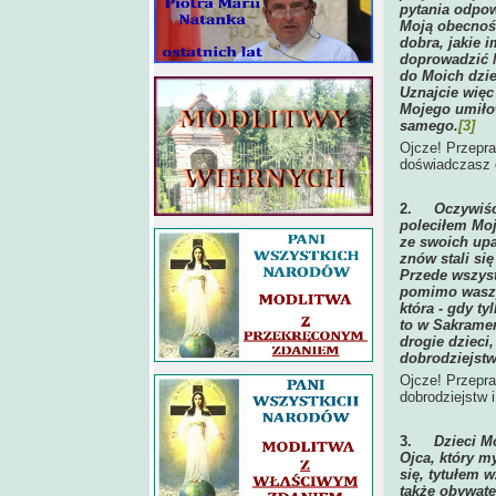
pytania odpow
Moją obecnoś
dobra, jakie 
doprowadzić M
do Moich dziec
Uznajcie więc
Mojego umiłow
samego.
[3]
Ojcze! Przepra
doświadczasz o
2.
Oczywiśc
poleciłem Mo
ze swoich upa
znów stali si
Przede wszys
pomimo waszy
która - gdy ty
to w Sakramen
drogie dzieci
dobrodziejstw
Ojcze! Przepra
dobrodziejstw 
3.
Dzieci M
Ojca, który m
się, tytułem 
także obywat