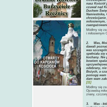
nasz Kościół 
czuwał nad Ko
Duchem Święt
Namiestnika, 
chrześcijanie
miłosiernym, 
zaangażowanie
Módlmy się za 
i miłosiernym 
2.
Was, Moi
dawali poznać
was szczególn
spełniała się 
kochany. Nie 
bowiem spala 
uprzywilejowa
odebrany, nie
Bożych, a cza
pomogę wam w
dam wam zakos
[11]
Módlmy się za 
Ojcowską miłoś
znany, czczony
3.
Was - kt