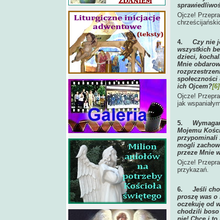
sprawiedliwo
Ojcze! Przepra
chrześcijański
4.
Czy nie 
wszystkich b
dzieci, kochal
Mnie obdarowy
rozprzestrzeni
społeczności c
ich Ojcem?
[6]
Ojcze! Przepra
jak wspaniały
5.
Wymagam 
Mojemu Kościo
przypominali 
mogli zachowa
przeze Mnie w
Ojcze! Przepr
przykazań.
6.
Jeśli cho
proszę was o n
oczekuję od w
chodzili boso
nie! Chcę i t