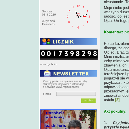
nieustannie. T
12
Moje niebo jest
11
1
Sobota
waszych dusza
10
2
PM
08-8-2026
radość, co je
pištek
9
3
Ojca. On tego 
32tydzień
8
4
Czas letni
7
5
6
Komentarz pr
Po co kazałem
dlatego, że go
Ojciec, Brat, 
Mnie niezlicz
żeby mimo wszy
obecnych:23
zbawienia ich.
Ojcu nieskończ
teraźniejsze i
pogrążyli się 
Proszę podać swój adres e-mail, aby
przykazań, któ
otrzymywać najnowsze informacje
odpowiadające 
o serwisie www.regnumchristi
przesadnym lę
e-mail
znieważali obe
ustała.
[2]
Akt pokutny:
1.
Czy jedn
przyszłe wyda