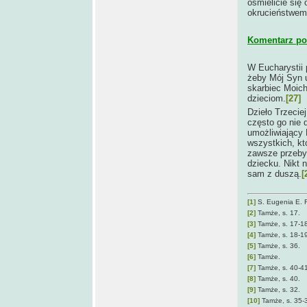
ośmielicie się
okrucieństwem 
Komentarz po 
W Eucharystii 
żeby Mój Syn u
skarbiec Moich
dzieciom.
[27]
Dzieło Trzecie
często go nie 
umożliwiający 
wszystkich, kt
zawsze przeby
dziecku. Nikt 
sam z duszą.
[
[1]
S. Eugenia E. 
[2]
Tamże, s. 17.
[3]
Tamże, s. 17-18
[4]
Tamże, s. 18-19
[5]
Tamże, s. 36.
[6]
Tamże.
[7]
Tamże, s. 40-41
[8]
Tamże, s. 40.
[9]
Tamże, s. 32.
[10]
Tamże, s. 35-