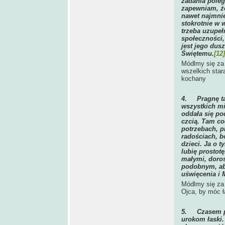
zadania poleg
zapewniam, ż
nawet najmnie
stokrotnie w 
trzeba uzupeł
społeczności,
jest jego dus
Świętemu.
[12]
Módlmy się za 
wszelkich star
kochany
4.
Pragnę t
wszystkich m
oddała się po
czcią. Tam co
potrzebach, p
radościach, b
dzieci. Ja o 
lubię prostot
małymi, doros
podobnym, aby
uświęcenia i 
Módlmy się za 
Ojca, by móc ł
5.
Czasem p
urokom łaski.