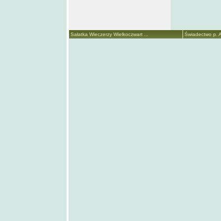
Sałatka Wieczerzy Wielkoczwart ...
Świadectwo p. A