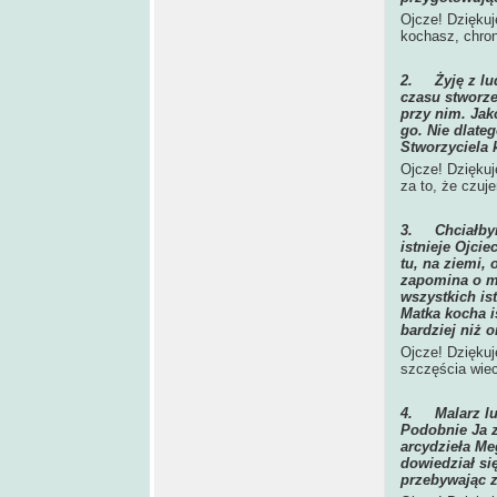
Ojcze! Dziękuj
kochasz, chro
2.
Żyję z l
czasu stworze
przy nim. Jak
go. Nie dlate
Stworzyciela 
Ojcze! Dziękuj
za to, że czuj
3.
Chciałby
istnieje Ojci
tu, na ziemi,
zapomina o ma
wszystkich is
Matka kocha i
bardziej niż o
Ojcze! Dzięku
szczęścia wie
4.
Malarz l
Podobnie Ja z
arcydzieła Me
dowiedział si
przebywając z