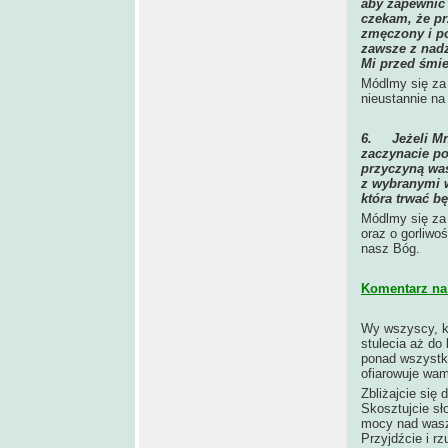
aby zapewnić 
czekam, że pr
zmęczony i p
zawsze z nadz
Mi przed śmie
Módlmy się za 
nieustannie na
6.
Jeżeli M
zaczynacie po
przyczyną was
z wybranymi w
która trwać b
Módlmy się za
oraz o gorliwo
nasz Bóg.
Komentarz na 
Wy wszyscy, kt
stulecia aż do 
ponad wszystki
ofiarowuje wam
Zbliżajcie się
Skosztujcie sł
mocy nad wasz
Przyjdźcie i rz