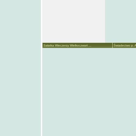
Sałatka Wieczerzy Wielkoczwart ...
Świadectwo p. A