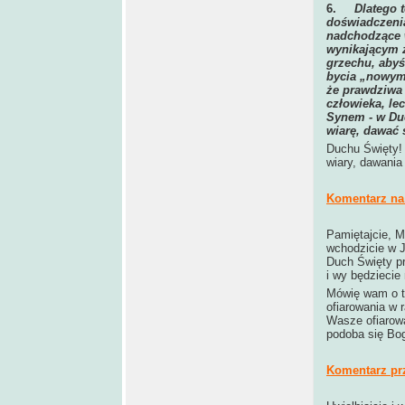
6.
Dlatego 
doświadczenia
nadchodzące w
wynikającym 
grzechu, abyś
bycia „nowym 
że prawdziwa 
człowieka, le
Synem - w Duc
wiarę, dawać
Duchu Święty! 
wiary, dawania
Komentarz na 
Pamiętajcie, M
wchodzicie w J
Duch Święty pr
i wy będziecie
Mówię wam o ty
ofiarowania w 
Wasze ofiarowa
podoba się Bog
Komentarz pr