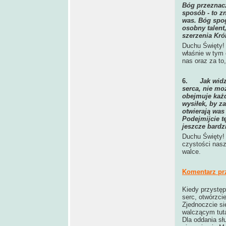
Bóg przeznacz
sposób - to z
was. Bóg spog
osobny talent
szerzenia Kró
Duchu Święty! 
właśnie w tym 
nas oraz za t
6.
Jak widz
serca, nie mo
obejmuje każd
wysiłek, by z
otwierają was
Podejmijcie t
jeszcze bardz
Duchu Święty!
czystości nas
walce.
Komentarz pr
Kiedy przystę
serc, otwórzci
Zjednoczcie s
walczącym tuta
Dla oddania słu