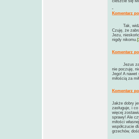
cieszcie się M
Komentarz po 
Tak, wid
Czuję, że zabr
Jezu, nieskończ
nigdy nikomu.
[
Komentarz po 
Jezus za
nie poczuję, ni
Jego! A nawet
miłością za mi
Komentarz po 
Jakże dobry je
zasługuje, i co
więcej zostawi
sprawy! Ale cz
miłości własnej
współczucie dl
grzechów, dość