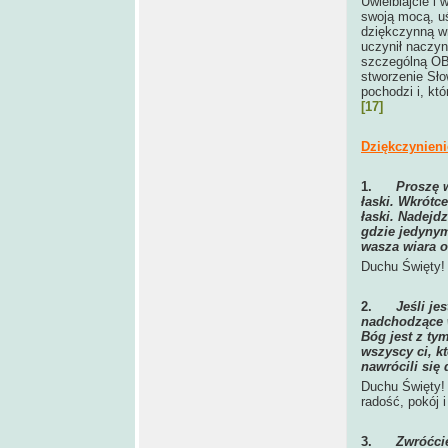
Uwielbiajcie i
swoją mocą, uś
dziękczynną wr
uczynił naczyn
szczególną OB
stworzenie Sł
pochodzi i, kt
[17]
Dziękczynieni
1.
Proszę w
łaski. Wkrótc
łaski. Nadejd
gdzie jedynym
wasza wiara o
Duchu Święty! 
2.
Jeśli je
nadchodzące w
Bóg jest z ty
wszyscy ci, kt
nawrócili się
Duchu Święty! 
radość, pokój i
3.
Zwróćcie