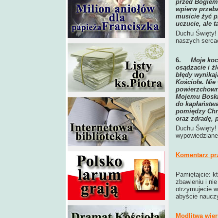
przed Bogiem 
wpierw przeba
musicie żyć pr
uczucie, ale t
Duchu Święty! 
naszych serca
6.
Moje koc
osądzacie i ź
błędy wynikają
Kościoła. Nie
powierzchowni
Mojemu Boskie
do kapłaństwa
pomiędzy Chry
oraz zdradę, 
Duchu Święty!
wypowiedziane
Komentarz pr
Pamiętajcie: kt
zbawieniu i nie
otrzymujecie w
abyście nauczy
Modlitwa wier