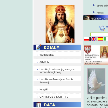
Strona głó
Kontakt
Wydarzenia
Artykuły
Homilie, konferencje, teksty w
formie dzwiękowej
Homilie konferencje w formie
filmowej
Książki
CHRISTUS VINCIT - TV
z Nim pomimo c
otrzymujecie s
sprawia, że Ko