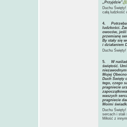
„Przyjdzie".
[1
Duchu Święty! 
całą ludzkość 
4.
Potrzeba
ludzkości. Ża
owoców, jeśli
przemianę ser
By stały się 
i działaniem 
Duchu Święty!
5.
W naślad
świętość. Umi
niezawodnym z
Mojej Obecnoś
Duch Święty o
tego, czego s
pragniecie ur
zapoczątkować
waszych serca
pragniecie da
Moimi świadk
Duchu Święty!
sercach i stal
Miłość z innym