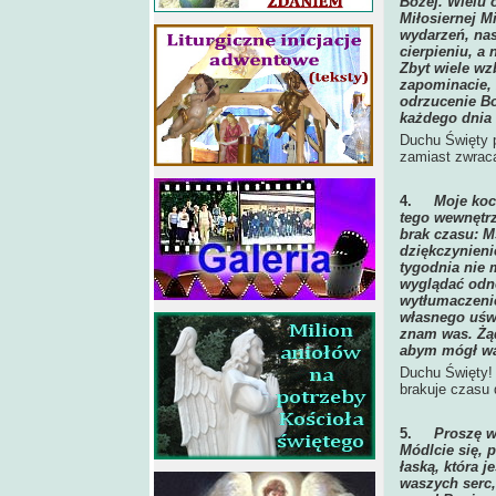
Bożej. Wielu 
Miłosiernej M
wydarzeń, nas
cierpieniu, a
Zbyt wiele wz
zapominacie, 
odrzucenie Bog
każdego dnia
Duchu Święty p
zamiast zwraca
4.
Moje koc
tego wewnętrz
brak czasu: M
dziękczynieni
tygodnia nie m
wyglądać odno
wytłumaczenie
własnego uśw
znam was. Żąd
abym mógł wam
Duchu Święty!
brakuje czasu 
5.
Proszę w
Módlcie się, 
łaską, która j
waszych serc,