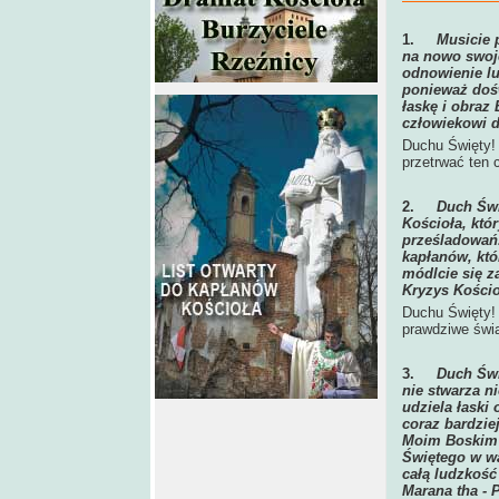
1.
Musicie 
na nowo swoje
odnowienie lu
ponieważ dośw
łaskę i obraz
człowiekowi d
Duchu Święty!
przetrwać ten c
2.
Duch Świ
Kościoła, któ
prześladowań.
kapłanów, kt
módlcie się z
Kryzys Kościo
Duchu Święty! 
prawdziwe świ
3.
Duch Świ
nie stwarza n
udziela łaski
coraz bardzie
Moim Boskim S
Świętego w w
całą ludzkość
Marana tha - 