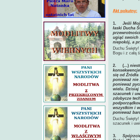
Akt pokutny:
1.
Jeśli Mo
łaski Ducha Ś
przewrotności
ugiąć swoich
niepokój, a p
Duchu Święty! 
Bogu i z całą 
2.
(...)
nies
konsekwencje 
się od Źródła
ponieważ nie 
ponieważ pych
wielu. Dzisiaj
szacunek i uw
zdobycze techn
podporządkowa
wszystkim i w
ponieważ bard
Duchu Święty! 
szacunek i uwi
3.
Spójrzci