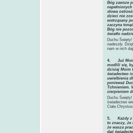
Bóg zawsze p
napełnionych 
słowa ostrzeż
dzieci nie zos
wstrząsany je
zaczyna tonąć
Bóg nie pozos
światło nadzie
Duchu Święty!
nadeszły.
Dzięk
nam w nich da
4.
Już Moi
modlili się, 
dzisiaj Moim 
świadectwo ic
uwielbienia d
ponieważ Duc
Tchnieniem. 
cierpieniem d
Duchu Święty! 
świadectwo wie
Ciała Chrystus
5.
Każdy z 
to znaczy, że
że wasza prac
dać świadectw