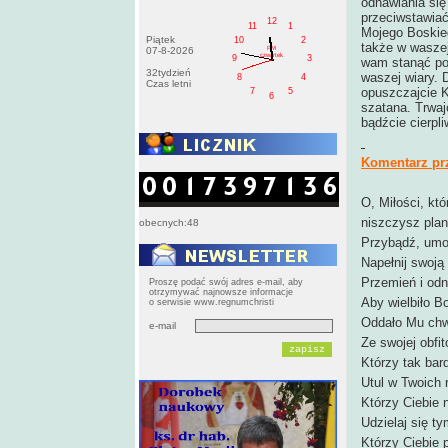
odnawiania si
przeciwstawiać
12
11
1
Mojego Boskie
Piątek
10
2
także w wasze
PM
07-8-2026
czwartek
9
3
wam stanąć po
32tydzień
waszej wiary. 
8
4
Czas letni
opuszczajcie K
7
5
6
szatana. Trwaj
bądźcie cierpl
Komentarz pr
O, Miłości, kt
niszczysz plan
obecnych:48
Przybądź, umoc
Napełnij swoją
Przemień i od
Proszę podać swój adres e-mail, aby
otrzymywać najnowsze informacje
Aby wielbiło B
o serwisie www.regnumchristi
Oddało Mu chwa
e-mail
Ze swojej obfit
Którzy tak bar
Utul w Twoich 
Którzy Ciebie n
Udzielaj się ty
Którzy Ciebie 