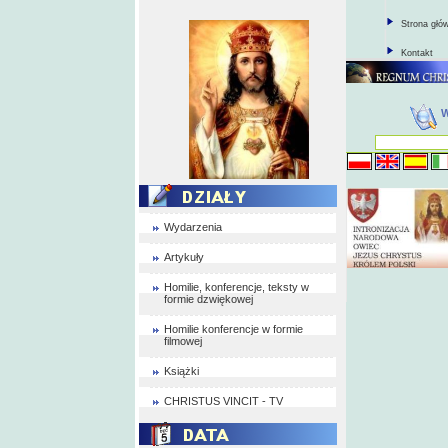
Strona głó
Kontakt
Wydarzenia
Artykuły
Homilie, konferencje, teksty w
formie dzwiękowej
Homilie konferencje w formie
filmowej
Książki
CHRISTUS VINCIT - TV