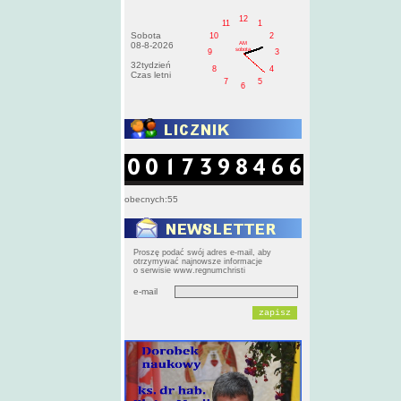
12
11
1
Sobota
10
2
AM
08-8-2026
sobota
9
3
32tydzień
8
4
Czas letni
7
5
6
obecnych:55
Proszę podać swój adres e-mail, aby
otrzymywać najnowsze informacje
o serwisie www.regnumchristi
e-mail