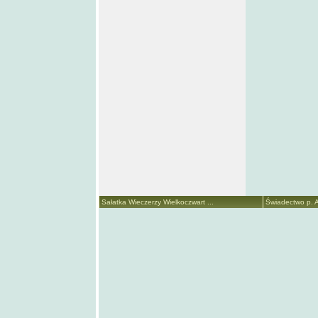
Sałatka Wieczerzy Wielkoczwart ...
Świadectwo p. A