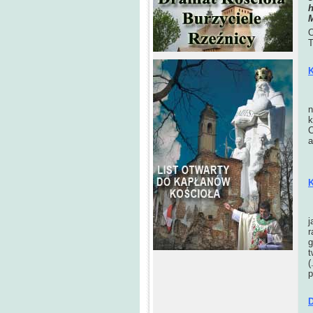
h
M
O
T
K
n
k
C
a
K
N
j
r
g
t
(
p
D