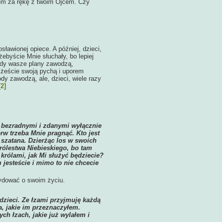
niem za rękę z twoim Ojcem. Czy
sławionej opiece. A później, dzieci,
ebyście Mnie słuchały, bo lepiej
iedy wasze plany zawodzą,
 żeście swoją pychą i uporem
dy zawodzą, ale, dzieci, wiele razy
[2]
j bezradnymi i zdanymi wyłącznie
erw trzeba Mnie pragnąć. Kto jest
z szatana. Dzierżąc los w swoich
rólestwa Niebieskiego, bo tam
 królami, jak Mi służyć będziecie?
 jesteście i mimo to nie chcecie
ydować o swoim życiu.
 dzieci. Ze łzami przyjmuję każdą
, jakie im przeznaczyłem.
ch łzach, jakie już wylałem i