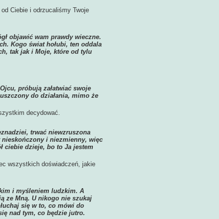
od Ciebie i odrzucaliśmy Twoje
ógł objawić wam prawdy wieczne.
ch. Kogo świat hołubi, ten oddala
 tak jak i Moje, które od tylu
Ojcu, próbują załatwiać swoje
opuszczony do działania, mimo że
wszystkim decydować.
beznadziei, trwać niewzruszona
t nieskończony i niezmienny, więc
 ciebie dzieje, bo to Ja jestem
bec wszystkich doświadczeń, jakie
zkim i myśleniem ludzkim. A
ją ze Mną. U nikogo nie szukaj
łuchaj się w to, co mówi do
się nad tym, co będzie jutro.