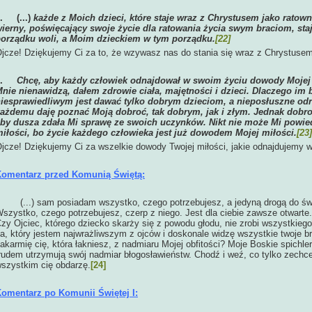
5.
(...)
każde z Moich dzieci, które staje wraz z Chrystusem jako ratown
ierny, poświęcający swoje życie dla ratowania życia swym braciom, sta
orządku woli, a Moim dzieckiem w tym porządku.
[22]
jcze! Dziękujemy Ci za to, że wzywasz nas do stania się wraz z Chrystuse
6.
Chcę, aby każdy człowiek odnajdował w swoim życiu dowody Mojej do
nie nienawidzą, dałem zdrowie ciała, majętności i dzieci. Dlaczego im b
iesprawiedliwym jest dawać tylko dobrym dzieciom, a nieposłuszne odr
ażdemu daję poznać Moją dobroć, tak dobrym, jak i złym. Jednak dobro
by dusza zdała Mi sprawę ze swoich uczynków. Nikt nie może Mi powied
iłości, bo życie każdego człowieka jest już dowodem Mojej miłości.
[23]
jcze! Dziękujemy Ci za wszelkie dowody Twojej miłości, jakie odnajdujemy 
omentarz przed Komunią Świętą:
(...) sam posiadam wszystko, czego potrzebujesz, a jedyną drogą do św
szystko, czego potrzebujesz, czerp z niego. Jest dla ciebie zawsze otwarte. N
zy Ojciec, którego dziecko skarży się z powodu głodu, nie zrobi wszystkiego
a, który jestem najwrażliwszym z ojców i doskonale widzę wszystkie twoje br
akarmię cię, która łakniesz, z nadmiaru Mojej obfitości? Moje Boskie spichler
rudem utrzymują swój nadmiar błogosławieństw. Chodź i weź, co tylko zechc
szystkim cię obdarzę.
[24]
omentarz po Komunii Świętej I: