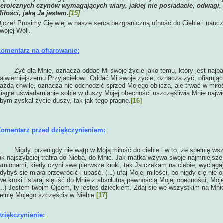
eroicznych czynów wymagających wiary, jakiej nie posiadacie, odwagi, do
iłości, jaką Ja jestem.
[15]
jcze! Prosimy Cię wlej w nasze serca bezgraniczną ufność do Ciebie i nau
wojej Woli.
omentarz na ofiarowanie:
Żyć dla Mnie, oznacza oddać Mi swoje życie jako temu, który jest najba
ajwierniejszemu Przyjacielowi. Oddać Mi swoje życie, oznacza żyć, ofiarują
ażdą chwilę, oznacza nie odchodzić sprzed Mojego oblicza, ale trwać w miło
iągłe uświadamianie sobie w duszy Mojej obecności uszczęśliwia Mnie najwię
bym zyskał życie duszy, tak jak tego pragnę.
[16]
omentarz przed dziękczynieniem:
igdy, przenigdy nie wątp w Moją miłość do ciebie i w to, że spełnię wsz
ak najszybciej trafiła do Nieba, do Mnie. Jak matka wzywa swoje najmniejsze
amionami, kiedy czyni swe pierwsze kroki, tak Ja czekam na ciebie, wyciąga
dybyś się miała przewrócić i upaść. (...) ufaj Mojej miłości, bo nigdy cię ni
we kroki i staraj się iść do Mnie z absolutną pewnością Mojej obecności, Mo
...) Jestem twoim Ojcem, ty jesteś dzieckiem. Zdaj się we wszystkim na Mnie
ełnię Mojego szczęścia w Niebie.
[17]
ziękczynienie: