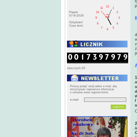
t
p
12
11
1
Piątek
10
2
PM
07-8-2026
K
pištek
9
3
32tydzień
8
4
Czas letni
7
5
6
d
w
z
z
j
A
obecnych:25
n
s
Proszę podać swój adres e-mail, aby
otrzymywać najnowsze informacje
d
o serwisie www.regnumchristi
w
e-mail
I
u
O
i
G