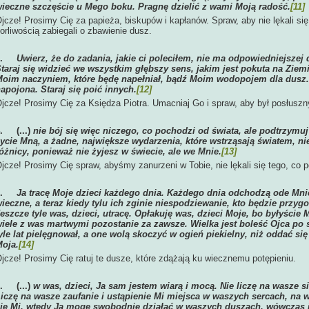
ieczne szczęście u Mego boku. Pragnę dzielić z wami Moją radość.
[11]
jcze! Prosimy Cię za papieża, biskupów i kapłanów. Spraw, aby nie lękali się
orliwością zabiegali o zbawienie dusz.
3.
Uwierz, że do zadania, jakie ci poleciłem, nie ma odpowiedniejszej d
taraj się widzieć we wszystkim głębszy sens, jakim jest pokuta na Ziemi
oim naczyniem, które będę napełniał, bądź Moim wodopojem dla dusz. 
apojona. Staraj się poić innych.
[12]
jcze! Prosimy Cię za Księdza Piotra. Umacniaj Go i spraw, aby był posłus
4.
(...)
nie bój się więc niczego, co pochodzi od świata, ale podtrzymuj
ycie Mną, a żadne, największe wydarzenia, które wstrząsają światem, ni
óżnicy, ponieważ nie żyjesz w świecie, ale we Mnie.
[13]
jcze! Prosimy Cię spraw, abyśmy zanurzeni w Tobie, nie lękali się tego, co 
5.
Ja tracę Moje dzieci każdego dnia. Każdego dnia odchodzą ode Mnie
ieczne, a teraz kiedy tylu ich zginie niespodziewanie, kto będzie przy
eszcze tyle was, dzieci, utracę. Opłakuję was, dzieci Moje, bo byłyście M
iele z was martwymi pozostanie za zawsze. Wielka jest boleść Ojca po st
yle lat pielęgnował, a one wolą skoczyć w ogień piekielny, niż oddać się
oja.
[14]
jcze! Prosimy Cię ratuj te dusze, które zdążają ku wiecznemu potępieniu.
6.
(...)
w was, dzieci, Ja sam jestem wiarą i mocą. Nie liczę na wasze s
iczę na wasze zaufanie i ustąpienie Mi miejsca w waszych sercach, na w
ię Mi, wtedy Ja mogę swobodnie działać w waszych duszach, wówczas j