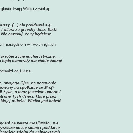
 głosić Twoją Wolę i z wielką
uszy. (...) nie poddawaj się.
 i ofiara za grzechy dusz. Bądź
Nie oczekuj, że ty będziesz
znym narzędziem w Twoich rękach.
 w tobie życie eucharystyczne,
e będą stanowiły dla ciebie żadnej
pochodzi od świata.
, swojego Ojca, na potępienie
gotowany na spotkanie ze Mną?
i żywe, a teraz jesteście umarłe i
racie Tych dzieci, które przez
 Mojej miłości. Wielka jest boleść
iły ani na wasze możliwości, nie.
yrzeczenie się siebie i poddanie
esteście zdolni do największych,