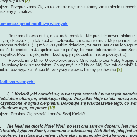
iczy się dziś.
[8]
jcze! Przepraszamy Cię za to, że tak często szukamy zrozumienia u innych,
ożemy je znaleźć.
omentarz przed modlitwą wiernych:
Ja mam dla was dużo, a jak mało prosicie. Nie prosicie nawet minimu
 tym, dziecko? (...) tak kocham człowieka, że dawanie mu z Mojego niezmier
gromną radością. (...) mów wszystkim dzieciom, że teraz jest czas Mojego mi
rosić, to proście, a Ja spełnię wasze prośby, bo mam tak rozmiękczone Serc
szystko. Mów im, jak jestem kochający i jak czekam na te prośby. (...)
owiedz im o Mnie. O cokolwiek prosić Mnie będą przez Mękę Mojego Sy
 Ja połowy łask nie rozdałem. Co wy myślicie? Na co Mój Syn tak cierpiał?
iebie, bez wyjątku. Macie Mi wszyscy śpiewać hymny pochwalne.
[9]
odlitwa wiernych:
1.
(...)
Kościół jaki odrodzi się w waszych sercach i w waszych naroda
ościołem ofiarnym, wielbiącym Boga. Wszystkie Moje dzieła muszą zos
czyszczone w ogniu cierpienia. Dokonuje się wskrzeszenie tego, co świ
dbudowa tego, co prawe.
[10]
jcze! Prosimy Cię oczyść i odnów Swój Kościół.
2.
Nie lękaj się głosić Mojej Woli, bo jest ona samym dobrem, jest mi
złowiek, żyjąc na Ziemi, zapomina o odwiecznej Woli Bożej, jaką jest uc
odobnej. Tą istotą uczyniłem człowieka i pragnę, aby był zbawiony, p