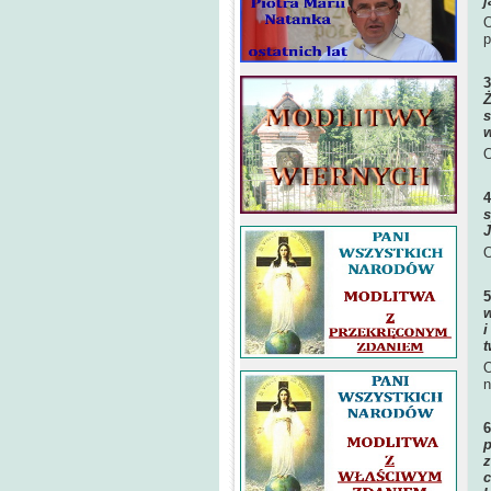
j
O
p
Ż
s
w
O
s
J
O
w
i
t
O
n
p
z
c