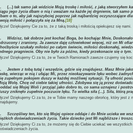
1.
(...)
tak samo jak widzicie Moją troskę i miłość, z jaką stworzyłem 
iągu jego życia dbam o nią i uważam na każde jej drgnienie, tak samo p
bam o to, aby jak najszybciej poprzez jak najbardziej oczyszczające dla
woją miłość i połączyła się za Mną.
[18]
jcze! Dziękujemy Cie za to, że z taką troską i miłością opiekujesz się nami.
2.
Widzisz, tak dobrze jest kochać Boga, bo kochając Mnie, Doskonało
drzucony i zraniony. Ja zawsze daję człowiekowi więcej, niż on Mi ofiar
hoćbyście szukały miłości po całym świecie, miłości doskonałej, wiedzc
ednego pragniecie. Oby nie było za późno, kiedy przekonacie się o tym
jcze! Dziękujemy Ci za to, że w Twoich Ramionach zawsze czujemy się koch
3.
Jestem z tobą tutaj i wszędzie, gdzie się znajdujesz. Masz Mnie ja
askę, wierząc w nią i ufając Mi, przez nieokazywanie lęku wobec żadnyc
ię zupełnym pokojem duszy w każdej możliwej sytuacji. Tę ufność posią
oją Wolę. Chcę od ciebie takiej ufności. Zdobywa się ją przez doświad
oddać się Mojej Woli i przyjąć jako dobro to, co sama uznajesz i postrz
uszy zniknęło zupełnie poczucie lęku. To wielka siła (...). Siła, którą pr
jcze! Dziękujemy Ci za to, że w Tobie mamy naszego obrońcę, który jest z 
najdujemy.
4.
Szczęśliwy ten, kto się Mojej opiece oddaje i do Mnie ucieka we ws
iężkich doświadczeniach życia. Takie dziecko jest Mi najbliższe i troszc
jcze! Dziękujemy Ci za to, że możemy się do Ciebie uciekać we wszystkich 
oświadczeniach życia.