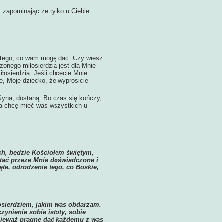
 zapominając że tylko u Ciebie
m tego, co wam mogę dać. Czy wiesz
zonego miłosierdzia jest dla Mnie
łosierdzia. Jeśli chcecie Mnie
e, Moje dziecko, że wyprosicie
na, dostaną. Bo czas się kończy,
 Ja chcę mieć was wszystkich u
ch, będzie Kościołem świętym,
tać przeze Mnie doświadczone i
ęte, odrodzenie tego, co Boskie,
łosierdziem, jakim was obdarzam.
zynienie sobie istoty, sobie
onieważ pragnę dać każdemu z was