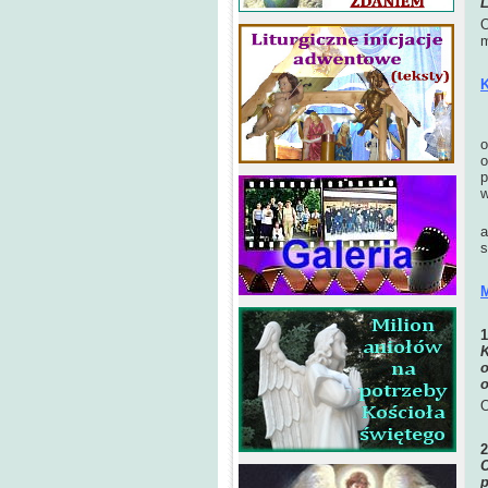
L
O
m
K
o
o
p
w
P
a
s
M
K
o
o
O
C
p