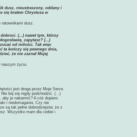
ik dusz, nieustraszony, oddany i
je się bratem Chrystusa w
m ratownikami dusz.
broci. (...) nawet tym, którzy
łogosławię, zapytasz? (...)
zucać od miłości. Tak więc
ć ta kończy się pewnego dnia,
zieć, że nie zaznał Mojej
w naszym życiu.
iętości jest droga przez Moje Serce.
ie bój się nigdy podchodzić. (...)
, aby je nakarmić? A cóż dopiero
aki i niedomagania. Czy nie
ze są tak pełne dobrodziejstw, że z
esz. Wszystko mam dla ciebie i