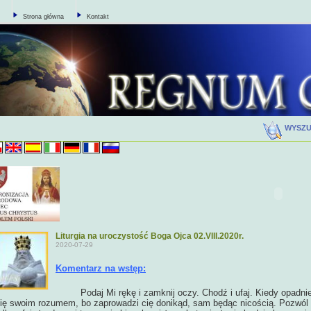
Strona główna
Kontakt
WYSZ
Liturgia na uroczystość Boga Ojca 02.VIII.2020r.
2020-07-29
Komentarz na wstęp:
Podaj Mi rękę i zamknij oczy. Chodź i ufaj. Kiedy opadnies
ię swoim rozumem, bo zaprowadzi cię donikąd, sam będąc nicością. Pozwól