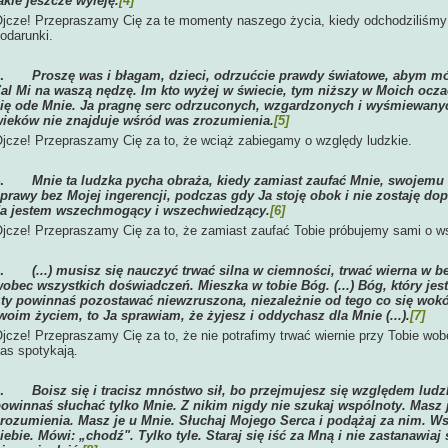
akie jeszcze wyleję.
[4]
jcze! Przepraszamy Cię za te momenty naszego życia, kiedy odchodziliśmy 
odarunki.
3.
Proszę was i błagam, dzieci, odrzućcie prawdy światowe, abym m
al Mi na waszą nędzę. Im kto wyżej w świecie, tym niższy w Moich ocza
ię ode Mnie. Ja pragnę serc odrzuconych, wzgardzonych i wyśmiewanych,
ieków nie znajduje wśród was zrozumienia.
[5]
jcze! Przepraszamy Cię za to, że wciąż zabiegamy o względy ludzkie.
4.
Mnie ta ludzka pycha obraża, kiedy zamiast zaufać Mnie, swojemu 
prawy bez Mojej ingerencji, podczas gdy Ja stoję obok i nie zostaję d
a jestem wszechmogący i wszechwiedzący.
[6]
jcze! Przepraszamy Cię za to, że zamiast zaufać Tobie próbujemy sami o 
5.
(...) musisz się nauczyć trwać silna w ciemności, trwać wierna w 
obec wszystkich doświadczeń. Mieszka w tobie Bóg. (...) Bóg, który jes
 ty powinnaś pozostawać niewzruszona, niezależnie od tego co się wokół
woim życiem, to Ja sprawiam, że żyjesz i oddychasz dla Mnie (...).
[7]
jcze! Przepraszamy Cię za to, że nie potrafimy trwać wiernie przy Tobie wo
as spotykają.
6.
Boisz się i tracisz mnóstwo sił, bo przejmujesz się względem lud
owinnaś słuchać tylko Mnie. Z nikim nigdy nie szukaj wspólnoty. Masz 
rozumienia. Masz je u Mnie. Słuchaj Mojego Serca i podążaj za nim. Ws
iebie. Mówi: „chodź". Tylko tyle. Staraj się iść za Mną i nie zastanawiaj 