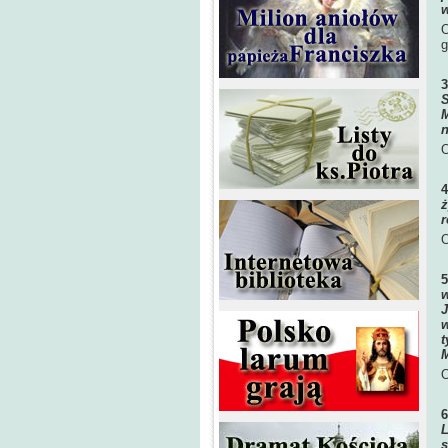
w
O
g
S
M
n
O
ż
r
O
w
J
w
t
M
O
L
s