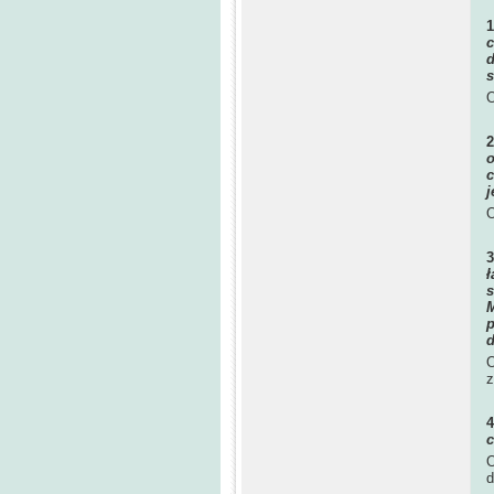
c
d
s
O
o
c
j
O
ł
s
M
p
d
O
z
c
O
d