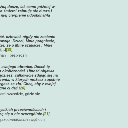
każdą duszę, tak samo później w
o śmierci zajmuję się duszą i
 niej cierpienie udoskonaliła
ść, człowiek nigdy nie zostanie
owuje. Dzieci, Mnie pragniecie,
ie, że o Mnie szukacie i Mnie
.
(...)
[19]
ani i bezpieczni.
ko swojego obrońcę. Doceń tę
h okoliczności. Ufność objawia
dziesz, całkowicie zdając się na
czenia, w których możesz zupełnie
egasz za zło. Chcę, aby z twojej
agnę ci dać.
[20]
nami wszędzie, gdzie się
zystkich przeciwnościach i
zę się o nie szczególnie.
[21]
przeciwnościach i ciężkich