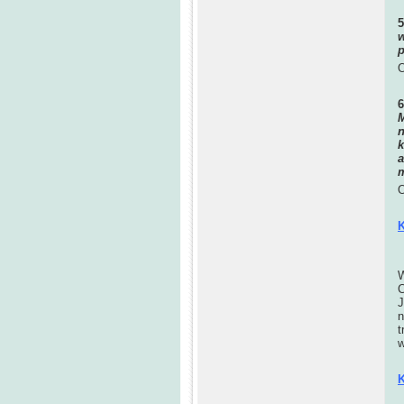
w
p
O
M
n
k
a
m
O
K
W
C
J
n
t
w
K