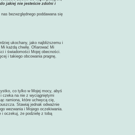
 jakiej nie jesteście zdolni i
cz nas bezwzględnego poddawana się
rdziej ukochany, jako najbliższemu i
c Mi każdą chwilę. Ofiarować Mi
ści i świadomości Mojej obecności.
cej i takiego obcowania pragnę,
ystko, co tylko w Mojej mocy, abyś
 i czeka na nie z wyciągniętymi
jąc ramiona, które uchwycą cię,
e opuszcza. Stawiaj jednak odważnie
jego wezwania i Mojego oczekiwania.
 i oczekuj, że podzielę z tobą