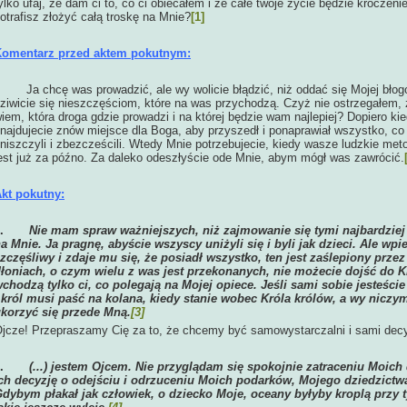
ylko ufaj, że dam ci to, co ci obiecałem i że całe twoje życie będzie krocze
otrafisz złożyć całą troskę na Mnie?
[1]
omentarz przed aktem pokutnym:
Ja chcę was prowadzić, ale wy wolicie błądzić, niż oddać się Mojej błogo
ziwicie się nieszczęściom, które na was przychodzą. Czyż nie ostrzegałem, ż
iem, która droga gdzie prowadzi i na której będzie wam najlepiej? Dopiero k
najdujecie znów miejsce dla Boga, aby przyszedł i ponaprawiał wszystko, co
niszczyli i zbezcześcili. Wtedy Mnie potrzebujecie, kiedy wasze ludzkie meto
est już za późno. Za daleko odeszłyście ode Mnie, abym mógł was zawrócić.
kt pokutny:
1.
Nie mam spraw ważniejszych, niż zajmowanie się tymi najbardzie
a Mnie. Ja pragnę, abyście wszyscy uniżyli się i byli jak dzieci. Ale wpi
zczęśliwy i zdaje mu się, że posiadł wszystko, ten jest zaślepiony prze
łoniach, o czym wielu z was jest przekonanych, nie możecie dojść do K
chodzą tylko ci, co polegają na Mojej opiece. Jeśli sami sobie jesteście
 król musi paść na kolana, kiedy stanie wobec Króla królów, a wy niczym
korzyć się przede Mną.
[3]
jcze! Przepraszamy Cię za to, że chcemy być samowystarczalni i sami dec
2.
(...) jestem Ojcem. Nie przyglądam się spokojnie zatraceniu Moich
ch decyzję o odejściu i odrzuceniu Moich podarków, Mojego dziedzictwa
dybym płakał jak człowiek, o dziecko Moje, oceany byłyby kroplą przy ty