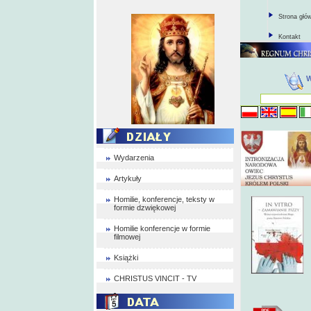
Strona głó
Kontakt
Wydarzenia
Artykuły
Homilie, konferencje, teksty w
formie dzwiękowej
Homilie konferencje w formie
filmowej
Książki
CHRISTUS VINCIT - TV