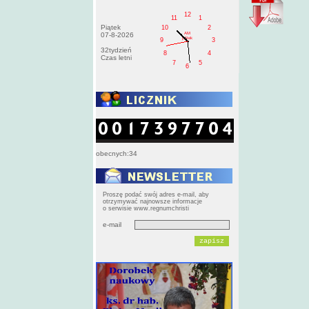
12
11
1
Piątek
10
2
AM
07-8-2026
pištek
9
3
32tydzień
8
4
Czas letni
7
5
6
obecnych:34
Proszę podać swój adres e-mail, aby
otrzymywać najnowsze informacje
o serwisie www.regnumchristi
e-mail