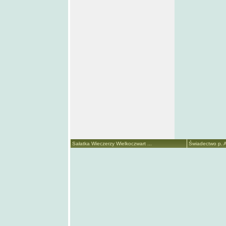
Sałatka Wieczerzy Wielkoczwart ...
Świadectwo p. A