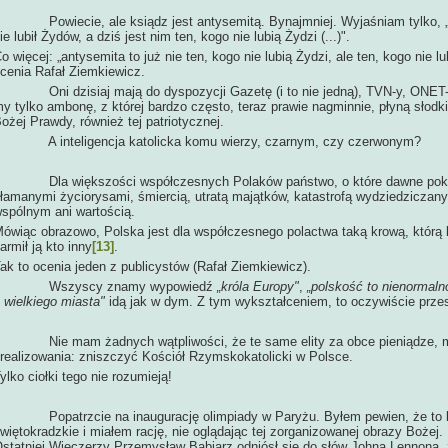
owiecie, ale ksiądz jest antysemitą. Bynajmniej. Wyjaśniam tylko, „że
ie lubił Żydów, a dziś jest nim ten, kogo nie lubią Żydzi (...)".
o więcej: „antysemita to już nie ten, kogo nie lubią Żydzi, ale ten, kogo nie 
cenia Rafał Ziemkiewicz.
ni dzisiaj mają do dyspozycji Gazetę (i to nie jedną), TVN-y, ONET-y, k
y tylko ambonę, z której bardzo często, teraz prawie nagminnie, płyną słodk
ożej Prawdy, również tej patriotycznej.
A inteligencja katolicka komu wierzy, czarnym, czy czerwonym?
la większości współczesnych Polaków państwo, o które dawne pokoleni
łamanymi życiorysami, śmiercią, utratą majątków, katastrofą wydziedziczanyc
spólnym ani wartością.
ówiąc obrazowo, Polska jest dla współczesnego polactwa taką krową, którą k
armił ją kto inny
[13]
.
ak to ocenia jeden z publicystów (Rafał Ziemkiewicz).
Wszyscy znamy wypowiedź
„króla Europy"
,
„polskość to nienormaln
 wielkiego miasta"
idą jak w dym. Z tym wykształceniem, to oczywiście prz
ie mam żadnych wątpliwości, że te same elity za obce pieniądze, maj
realizowania: zniszczyć Kościół Rzymskokatolicki w Polsce.
ylko ciołki tego nie rozumieją!
opatrzcie na inaugurację olimpiady w Paryżu. Byłem pewien, że to bę
więtokradzkie i miałem rację, nie oglądając tej zorganizowanej obrazy Bożej.
statniej Wieczerzy Przemysław Babiarz odniósł się do słów Johna Lennona,