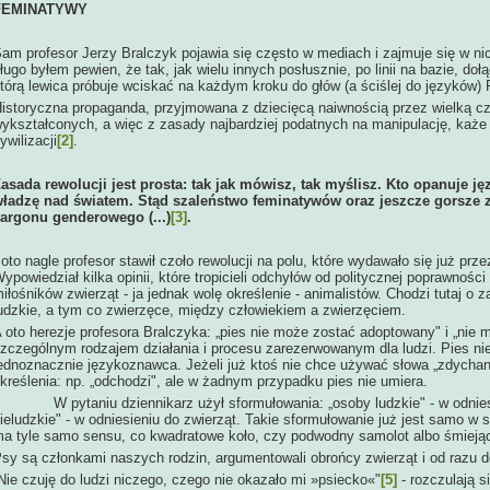
FEMINATYWY
am profesor Jerzy Bralczyk pojawia się często w mediach i zajmuje się w n
ługo byłem pewien, że tak, jak wielu innych posłusznie, po linii na bazie, do
tórą lewica próbuje wciskać na każdym kroku do głów (a ściślej do języków)
istoryczna propaganda, przyjmowana z dziecięcą naiwnością przez wielką c
ykształconych, a więc z zasady najbardziej podatnych na manipulację, każe 
ywilizacji
[2]
.
asada rewolucji jest prosta: tak jak mówisz, tak myślisz. Kto opanuje 
ładzę nad światem. Stąd szaleństwo feminatywów oraz jeszcze gorsze
argonu genderowego (...)
[3]
.
 oto nagle profesor stawił czoło rewolucji na polu, które wydawało się już pr
ypowiedział kilka opinii, które tropicieli odchyłów od politycznej poprawnoś
iłośników zwierząt - ja jednak wolę określenie - animalistów. Chodzi tutaj o 
udzkie, a tym co zwierzęce, między człowiekiem a zwierzęciem.
 oto herezje profesora Bralczyka: „pies nie może zostać adoptowany" i „nie 
zczególnym rodzajem działania i procesu zarezerwowanym dla ludzi. Pies nies
ednoznacznie językoznawca. Jeżeli już ktoś nie chce używać słowa „zdychan
kreślenia: np. „odchodzi", ale w żadnym przypadku pies nie umiera.
 pytaniu dziennikarz użył sformułowania: „osoby ludzkie" - w odniesie
ieludzkie" - w odniesieniu do zwierząt. Takie sformułowanie już jest samo w
a tyle samo sensu, co kwadratowe koło, czy podwodny samolot albo śmieją
sy są członkami naszych rodzin, argumentowali obrońcy zwierząt i od razu d
Nie czuję do ludzi niczego, czego nie okazało mi »psiecko«"
[5]
- rozczulają si