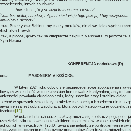
ozwścieczyło, innych zbudowało.
Powiedział:
„To jest wizja komunizmu, niestety".
Świat bez nieba, narodów, religii i to jest wizja tego pokoju, który wszystkich
omunizmu, niestety".
rawo Przemysław Babiarz, my mamy proroków, ale ci we fioletowych sutann
akich słów Prawdy.
 tak, à propos, gdyby tak na olimpiadzie zakpili z Mahometa, to jeszcze tej
zym Nerona.
KONFERENCJA dodatkowa (D)
Temat:
MASONERIA A KOŚCIÓŁ
 lutym 2024 roku odbyło się bezprecedensowe spotkanie na najwyższ
łównych włoskich lóż wolnomularskich konferowali z kardynałem, arcybiskup
oniczności powołania okrągłego stołu, który umożliwi stały i stabilny dialog.
o choć w sprawach zasadniczych miedzy masonerią a Kościołem nie ma zgod
ajważniejsza jest dobra współpraca, która pozwoli kategorycznie oddzielić „
twartości
[14]
.
 ostatnich latach coraz częściej można się spotkać z poglądem, jak
rzeszłości. Nikt nie kwestionuje wielkiego znaczenia lóż wolnomularskich dla
achodnich w wiekach XVIII i XIX; uważa się jednak, że po drugiej wojnie świa
zeczywiście, pozornie można byłoby argumentować za tezą o zmierzchu maso