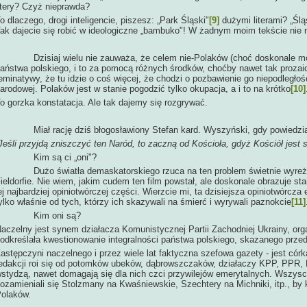
itery? Czyż nieprawda?
o dlaczego, drogi inteligencie, piszesz: „Park Śląski"
[9]
dużymi literami? „Ślą
ak dajecie się robić w ideologiczne „bambuko"! W żadnym moim tekście nie nap
zisiaj wielu nie zauważa, że celem nie-Polaków (choć doskonale mówi
aństwa polskiego, i to za pomocą różnych środków, choćby nawet tak proza
eminatywy, że tu idzie o coś więcej, że chodzi o pozbawienie go niepodległo
arodowej. Polaków jest w stanie pogodzić tylko okupacja, a i to na krótko
[10]
o gorzka konstatacja. Ale tak dajemy się rozgrywać.
iał rację dziś błogosławiony Stefan kard. Wyszyński, gdy powiedzia
Jeśli przyjdą zniszczyć ten Naród, to zaczną od Kościoła, gdyż Kościół jest s
Kim są ci „oni"?
użo światła demaskatorskiego rzuca na ten problem świetnie wyreżyse
ieldorfie. Nie wiem, jakim cudem ten film powstał, ale doskonale obrazuje sta
ej najbardziej opiniotwórczej części. Wierzcie mi, ta dzisiejsza opiniotwórcza
ylko właśnie od tych, którzy ich skazywali na śmierć i wyrywali paznokcie
[11]
Kim oni są?
aczelny jest synem działacza Komunistycznej Partii Zachodniej Ukrainy, org
odkreślała kwestionowanie integralności państwa polskiego, skazanego przed
astępczyni naczelnego i przez wiele lat faktyczna szefowa gazety - jest có
edakcji roi się od potomków ubeków, dąbrowszczaków, działaczy KPP, PPR, 
stydzą, nawet domagają się dla nich czci przywilejów emerytalnych. Wszysc
ozamieniali się Stolzmany na Kwaśniewskie, Szechtery na Michniki, itp., by
olaków.