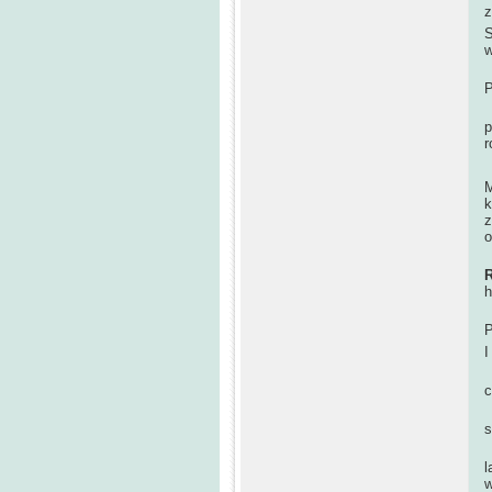
z
S
w
J
P
D
p
r
M
k
z
o
W
h
W
P
I
P
c
P
s
P
l
w