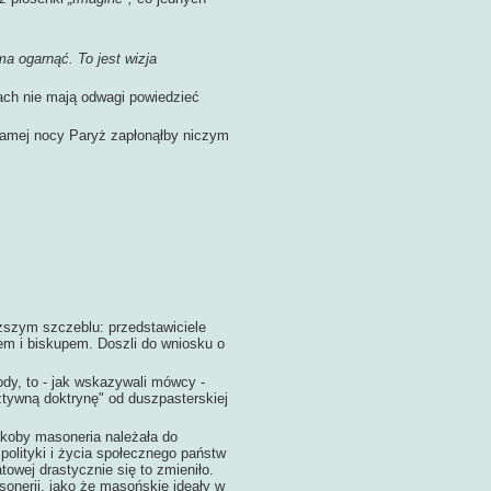
 ma ogarnąć. To jest wizja
ach nie mają odwagi powiedzieć
 samej nocy Paryż zapłonąłby niczym
ym szczeblu: przedstawiciele
em i biskupem. Doszli do wniosku o
y, to - jak wskazywali mówcy -
sztywną doktrynę" od duszpasterskiej
oby masoneria należała do
 polityki i życia społecznego państw
towej drastycznie się to zmieniło.
nerii, jako że masońskie ideały w