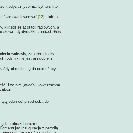
 kiedyś antysemitą był ten, kto
lubi światowe lewactwo"
[12]
- tak to
ilkadziesiąt stacji radiowych, a
ie słowa - dyrdymałki, zamiast Słów
a walczyły, za które płaciły
h rodzin - nie jest ani dobrem
ażdy chce ile się da doić i żeby
ość"
i za nim
„młodzi, wykształceni
esadzam.
ą jeden cel przed sobą do
dzie obrazoburcze i
 Komentując inaugurację z parodią
 z piosenki
„Imagine",
co jednych