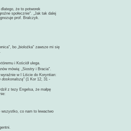
atego, że to potworek
roźne społecznie". „Jak tak dalej
agnozuje prof. Bralczyk.
ca", bo „biolożka" zawsze mi się
.
remu i Kościół ulega.
anów mówią: „Siostry i Bracia".
raźnie w I Liście do Koryntian:
ze doskonalszą"
(1 Kor 12, 31 -
ydził z tezy Engelsa, że małpę
nie:
e wszystko, co nam to lewactwo
entni.