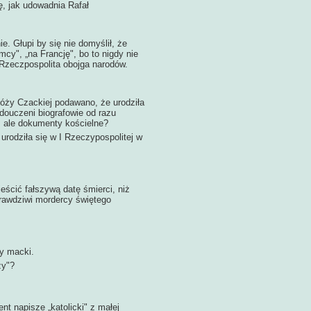
ę, jak udowadnia Rafał
Głupi by się nie domyślił, że
mcy", „na Francję", bo to nigdy nie
a Rzeczpospolita obojga narodów.
y Czackiej podawano, że urodziła
edouczeni biografowie od razu
d, ale dokumenty kościelne?
 urodziła się w I Rzeczypospolitej w
cić fałszywą datę śmierci, niż
prawdziwi mordercy świętego
 macki.
zy"?
 napisze „katolicki" z małej