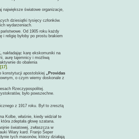
aj największe światowe organizacje,
ch dziesiątki tysięcy członków.
ich wydarzeniach.
aństwowe. Od 1905 roku każdy
 i religię byłoby po prostu brakiem
,
nakładając karę ekskomuniki na
i, aurę tajemnicy i możliwą
 aktywnie do obalenia
[17]
.
nstytucji apostolskiej
„Providas
uchownym, o czym wiemy doskonale z
ach Rzeczypospolitej.
rystokratów, było powszechne.
ego z 1917 roku. Był to zresztą
olbe, właśnie, kiedy widział te
która zdeptała głowę szatana.
jnie światowej, zwłaszcza w
auki Wiary kard. Franjo Šeper
dynie tych masonów, którzy działają