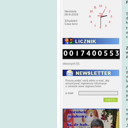
12
11
1
Niedziela
10
2
S
PM
09-8-2026
niedziela
9
3
d
32tydzień
k
8
4
Czas letni
7
5
6
H
w
c
Z
w
ż
obecnych:51
I
W
m
l
Proszę podać swój adres e-mail, aby
otrzymywać najnowsze informacje
A
o serwisie www.regnumchristi
s
e-mail
j
o
W
n
m
P
„