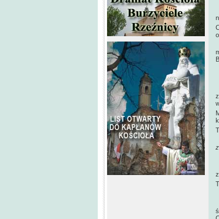
P
n
C
o
O
m
B
D
z
w
M
k
T
z
N
z
T
P
ś
O