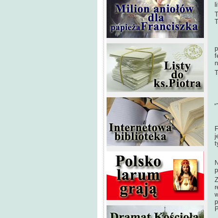
l
T
T
D
p
f
n
T
M
„
D
F
j
t
N
p
Z
r
w
p
P