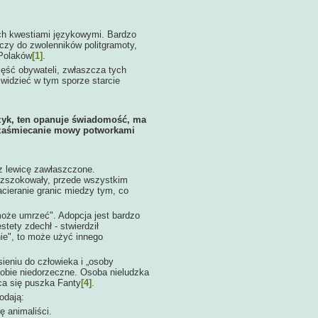
ich kwestiami językowymi. Bardzo
łączy do zwolenników politgramoty,
 Polaków
[1]
.
zęść obywateli,
zwłaszcza tych
widzieć w tym sporze starcie
język, ten opanuje świadomość, ma
 zaśmiecanie mowy potworkami
zez lewicę zawłaszczone.
ci zszokowały, przede wszystkim
zacieranie granic miedzy tym, co
może umrzeć". Adopcja jest bardzo
tety zdechł - stwierdził
ie", to może użyć innego
niu do człowieka i „osoby
 sobie niedorzeczne. Osoba nieludzka
ca się puszka Fanty
[4]
.
odają:
ę animaliści.