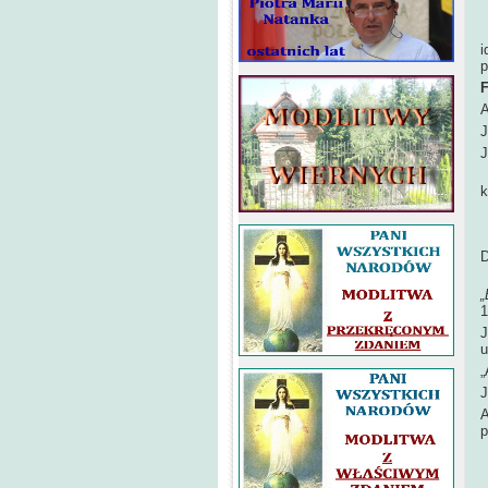
„
i
p
F
A
J
J
J
k
C
D
D
„
1
J
u
„
J
A
p
W