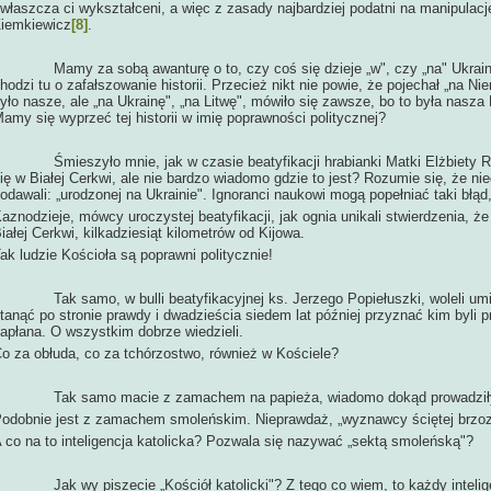
właszcza ci wykształceni, a więc z zasady najbardziej podatni na manipulacj
iemkiewicz
[8]
.
amy za sobą awanturę o to, czy coś się dzieje „w", czy „na" Ukrainie. 
hodzi tu o zafałszowanie historii. Przecież nikt nie powie, że pojechał „na Nie
yło nasze, ale „na Ukrainę", „na Litwę", mówiło się zawsze, bo to była nasz
amy się wyprzeć tej historii w imię poprawności politycznej?
mieszyło mnie, jak w czasie beatyfikacji hrabianki Matki Elżbiety Róż
ię w Białej Cerkwi, ale nie bardzo wiadomo gdzie to jest? Rozumie się, że ni
odawali: „urodzonej na Ukrainie". Ignoranci naukowi mogą popełniać taki błą
aznodzieje, mówcy uroczystej beatyfikacji, jak ognia unikali stwierdzenia, że
iałej Cerkwi, kilkadziesiąt kilometrów od Kijowa.
ak ludzie Kościoła są poprawni politycznie!
ak samo, w bulli beatyfikacyjnej ks. Jerzego Popiełuszki, woleli umieś
tanąć po stronie prawdy i dwadzieścia siedem lat później przyznać kim byli 
apłana. O wszystkim dobrze wiedzieli.
o za obłuda, co za tchórzostwo, również w Kościele?
Tak samo macie z zamachem na papieża, wiadomo dokąd prowadziły
odobnie jest z zamachem smoleńskim. Nieprawdaż, „wyznawcy ściętej brzo
 co na to inteligencja katolicka? Pozwala się nazywać „sektą smoleńską"?
ak wy piszecie „Kościół katolicki"? Z tego co wiem, to każdy inteligent