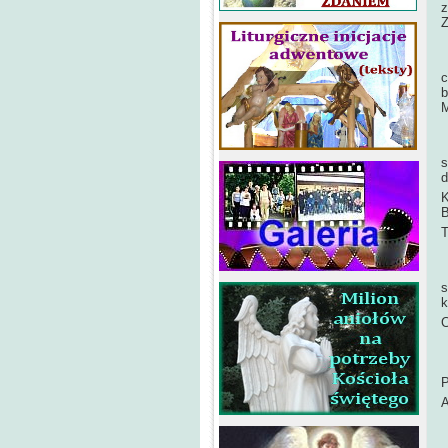
z
Z
M
c
b
M
Ś
s
d
K
B
T
T
s
k
C
P
A
J