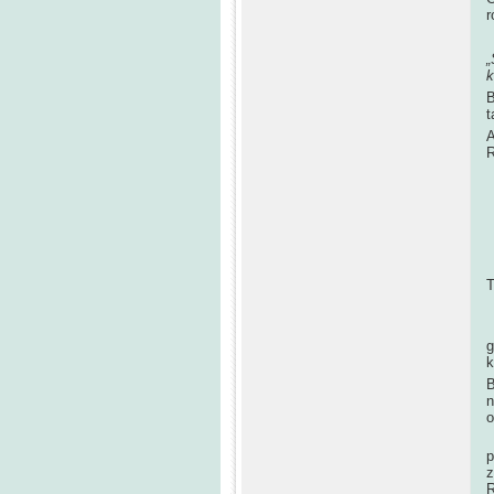
r
„
k
B
t
A
R
W
g
k
B
n
o
W
p
z
R