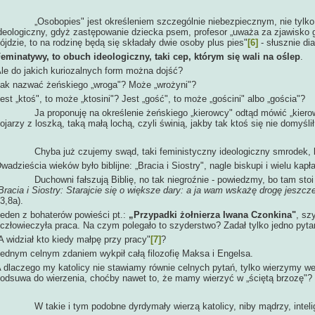
Osobopies" jest określeniem szczególnie niebezpiecznym, nie tylko dl
deologiczny, gdyż zastępowanie dziecka psem, profesor „uważa za zjawisko g
ójdzie, to na rodzinę będą się składały dwie osoby plus pies"
[6]
- słusznie di
eminatywy, to obuch ideologiczny, taki cep, którym się wali na oślep
.
le do jakich kuriozalnych form można dojść?
ak nazwać żeńskiego „wroga"? Może „wrożyni"?
est „ktoś", to może „ktosini"? Jest „gość", to może „gościni" albo „gościa"?
a proponuję na określenie żeńskiego „kierowcy" odtąd mówić „kierowni
ojarzy z loszką, taką małą lochą, czyli świnią, jakby tak ktoś się nie domyślił
hyba już czujemy swąd, taki feministyczny ideologiczny smrodek, któ
wadzieścia wieków było biblijne: „Bracia i Siostry", nagle biskupi i wielu kapł
uchowni fałszują Biblię, no tak niegroźnie - powiedzmy, bo tam stoi wy
Bracia i Siostry: Starajcie się o większe dary: a ja wam wskażę drogę jeszc
3,8a).
eden z bohaterów powieści pt.:
„Przypadki żołnierza Iwana Czonkina"
, sz
człowieczyła praca. Na czym polegało to szyderstwo? Zadał tylko jedno pyta
A widział kto kiedy małpę przy pracy"
[7]
?
ednym celnym zdaniem wykpił całą filozofię Maksa i Engelsa.
 dlaczego my katolicy nie stawiamy równie celnych pytań, tylko wierzymy w
odsuwa do wierzenia, choćby nawet to, że mamy wierzyć w „ściętą brzozę"?
 takie i tym podobne dyrdymały wierzą katolicy, niby mądrzy, intelig