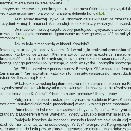
nacznej mierze zostały zrealizowane.
ceptycyzm, relatywizm, egalitaryzm - te i inne masońskie hasła głoszą dzisi
ięc - zdawałoby się - rola wolnomularstwa dobiegła końca
[15]
.
est jednak inaczej. Tylko we Włoszech działa kilkaset lóż zrzeszający
rezydent Francji Emmanuel Macron chętnie uczestniczy w różnych masońsk
o masonerii należą często osoby piastujące najwyższe stanowiska p
rezydent Francji jest masonem. Ignorowanie możliwego wpływu lóż na politykę
oztropności
[16]
.
Jak to było z masonerią w historii Kościoła?
asonerię ostro potępił papież Klemens XII w bulli
„In eminenti apostolatus"
ażdego, kto by do lóż wstąpił. Klemens zwrócił uwagę na ezoteryzm masoneri
brodniczość ich działań. Nie myli się, bo w tamtym czasie masoneria dążyła
bowiązującego porządku politycznego, a nade wszystko - porządku ideowego
 1751 r. potępienie ponowił papież Benedykt XIV w poważnej formie ko
Romanorum"
. Nie wszystkim katolikom to, niestety, wystarczało, nawet d
istorii XVIII-wiecznej Polski.
 katedrze lwowskiej kupiłem niedawno broszurkę o masonerii na Kres
rzynależność do niej wielu wysoko postawionych duchownych, jak również a
 co zostało z tego Kościoła? Z tych zamków i pałaców? Ruiny i groby.
otępienie masonerii zostało podtrzymane w Kodeksie Prawa Kanoniczn
zas ostrej antykatolickiej walki prowadzonej w wielu krajach przez masonów.
amiętacie, to był czas niezwykłych decyzji w życiu św. Maksymiliana K
ztandary z Lucyferem u wrót Watykanu. Wtedy wszystko postawił na Maryję, 
odejście Kościoła do masonerii zaczęło ulegać zmianie po drugiej wo
atach 60., na fali entuzjazmu soborowego. W 1974 roku prefekt Kongregacji N
ystosował list do biskupów, w którym sugerował, że ekskomunika dotyczy je