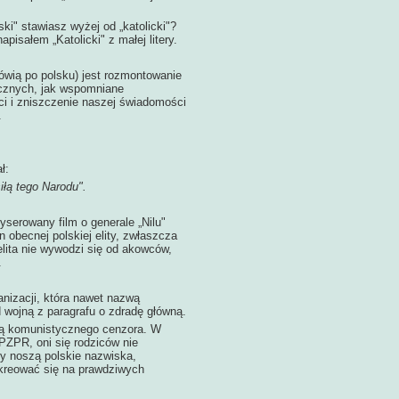
ski" stawiasz wyżej od „katolicki"?
isałem „Katolicki" z małej litery.
ą po polsku) jest rozmontowanie
icznych, jak wspomniane
ści i zniszczenie naszej świadomości
.
ł:
iłą tego Narodu".
rowany film o generale „Nilu"
n obecnej polskiej elity, zwłaszcza
 elita nie wywodzi się od akowców,
.
anizacji, która nawet nazwą
 wojną z paragrafu o zdradę główną.
rką komunistycznego cenzora. W
PZPR, oni się rodziców nie
y noszą polskie nazwiska,
 kreować się na prawdziwych