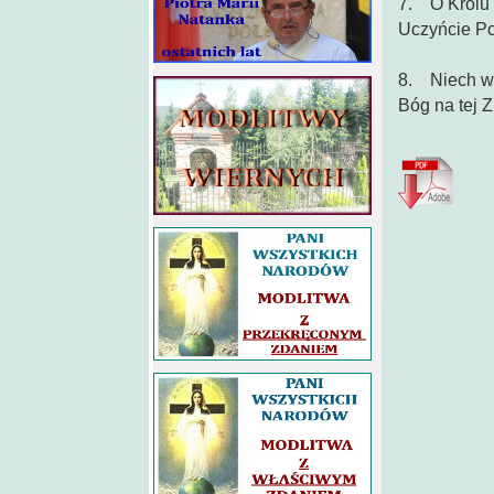
7. O Królu P
Uczyńcie Po
8. Niech wsz
Bóg na tej Z