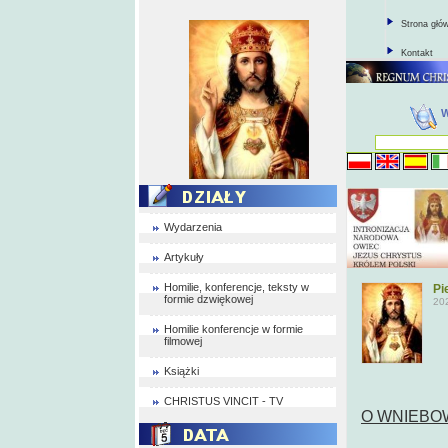
Strona głó
Kontakt
Wydarzenia
Artykuły
Homilie, konferencje, teksty w
Pi
formie dzwiękowej
20
Homilie konferencje w formie
filmowej
Książki
CHRISTUS VINCIT - TV
O WNIEBO