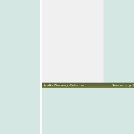
Sałatka Wieczerzy Wielkoczwart ...
Świadectwo p. A