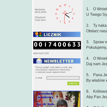
12
11
1
1. O Wniebo
Niedziela
10
2
PM
09-8-2026
niedziela
U Twego Syn
9
3
32tydzień
8
4
Czas letni
7
5
6
2. Ty nakaz
Obdarz nasz
3. Spraw wi
Pokutujemy, 
obecnych:119
4. O Wniebo
Daj nam Jez
Proszę podać swój adres e-mail, aby
otrzymywać najnowsze informacje
o serwisie www.regnumchristi
5. Pana Jez
e-mail
By właśnie w
6. Królowo P
Aby Pan Jez