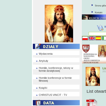
Strona głó
Kontakt
Wydarzenia
Artykuły
Homilie, konferencje, teksty w
Li
formie dzwiękowej
20
Homilie konferencje w formie
filmowej
Książki
List otwar
CHRISTUS VINCIT - TV