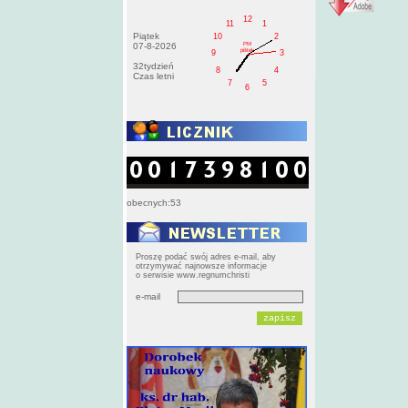
12
11
1
Piątek
10
2
PM
07-8-2026
pištek
9
3
32tydzień
8
4
Czas letni
7
5
6
obecnych:53
Proszę podać swój adres e-mail, aby
otrzymywać najnowsze informacje
o serwisie www.regnumchristi
e-mail