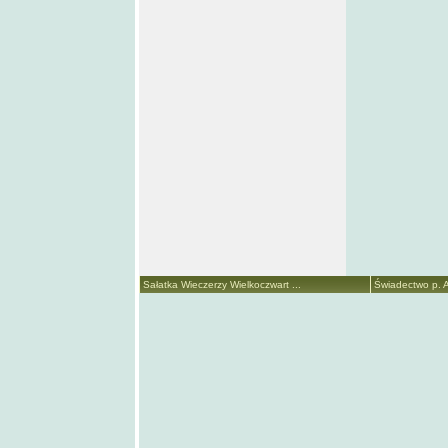
Sałatka Wieczerzy Wielkoczwart ...
Świadectwo p. A