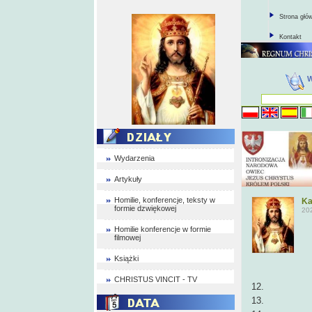
Strona głó
Kontakt
Wydarzenia
Artykuły
Homilie, konferencje, teksty w
Ka
formie dzwiękowej
20
Homilie konferencje w formie
filmowej
Książki
CHRISTUS VINCIT - TV
12. ks. 
13. ks. J