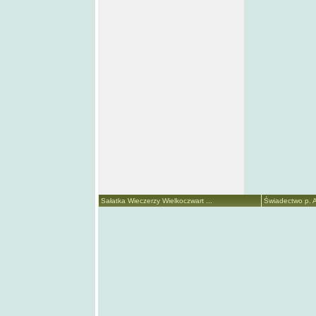
Sałatka Wieczerzy Wielkoczwart ...
Świadectwo p. A