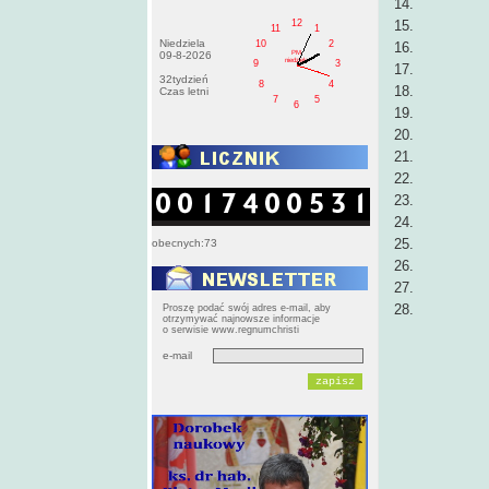
14. ks. G
12
15. ks. 
11
1
Niedziela
10
2
16. ks. S
PM
09-8-2026
niedziela
9
3
17. ks. 
32tydzień
8
4
18. ks. 
Czas letni
7
5
6
19. ks. 
20. ks. 
21. ks. 
22. ks. M
23. ks. 
24. ks. 
25. ks. 
obecnych:73
26. ks. 
27. ks. 
28. ks. 
Proszę podać swój adres e-mail, aby
otrzymywać najnowsze informacje
o serwisie www.regnumchristi
e-mail